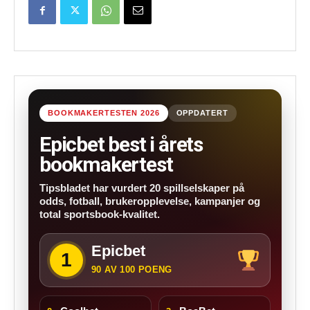
BOOKMAKERTESTEN 2026
OPPDATERT
Epicbet best i årets
bookmakertest
Tipsbladet har vurdert 20 spillselskaper på
odds, fotball, brukeropplevelse, kampanjer og
total sportsbook-kvalitet.
Epicbet
1
90 AV 100 POENG