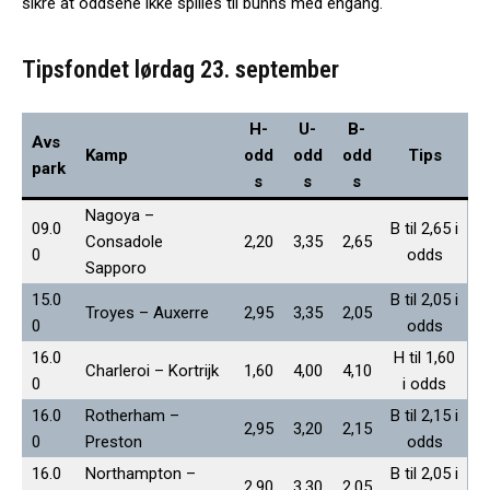
sikre at oddsene ikke spilles til bunns med engang.
Tipsfondet lørdag 23. september
H-
U-
B-
Avs
Kamp
odd
odd
odd
Tips
park
s
s
s
Nagoya –
09.0
B til 2,65 i
Consadole
2,20
3,35
2,65
0
odds
Sapporo
15.0
B til 2,05 i
Troyes – Auxerre
2,95
3,35
2,05
0
odds
16.0
H til 1,60
Charleroi – Kortrijk
1,60
4,00
4,10
0
i odds
16.0
Rotherham –
B til 2,15 i
2,95
3,20
2,15
0
Preston
odds
16.0
Northampton –
B til 2,05 i
2,90
3,30
2,05