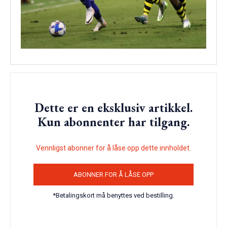
Dette er en eksklusiv artikkel.
Kun abonnenter har tilgang.
Vennligst abonner for å låse opp dette innholdet.
ABONNER FOR Å LÅSE OPP
*Betalingskort må benyttes ved bestilling.