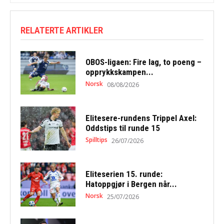
RELATERTE ARTIKLER
OBOS-ligaen: Fire lag, to poeng –
opprykkskampen...
Norsk
08/08/2026
Elitesere-rundens Trippel Axel:
Oddstips til runde 15
Spilltips
26/07/2026
Eliteserien 15. runde:
Hatoppgjør i Bergen når...
Norsk
25/07/2026