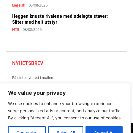
Engelsk
08/08/2026
Heggen knuste rivalene med ødelagte staver: –
Sliter med helt utstyr
NTB
08/08/2026
NYHETSBREV
Få siste nytt rett i mailen
BLI MED
We value your privacy
We use cookies to enhance your browsing experience,
serve personalized ads or content, and analyze our traffic.
By clicking "Accept All", you consent to our use of cookies.
Customize
Reject All
Accept All