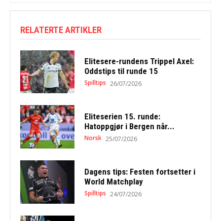
RELATERTE ARTIKLER
Elitesere-rundens Trippel Axel:
Oddstips til runde 15
Spilltips
26/07/2026
Eliteserien 15. runde:
Hatoppgjør i Bergen når...
Norsk
25/07/2026
Dagens tips: Festen fortsetter i
World Matchplay
Spilltips
24/07/2026