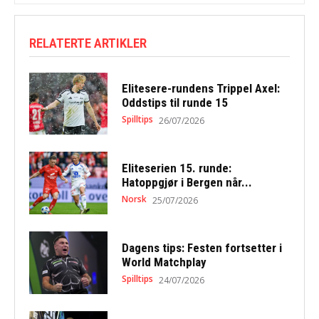
RELATERTE ARTIKLER
Elitesere-rundens Trippel Axel:
Oddstips til runde 15
Spilltips
26/07/2026
Eliteserien 15. runde:
Hatoppgjør i Bergen når...
Norsk
25/07/2026
Dagens tips: Festen fortsetter i
World Matchplay
Spilltips
24/07/2026