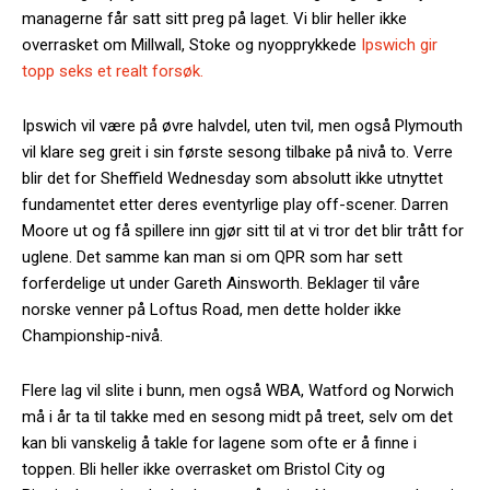
managerne får satt sitt preg på laget. Vi blir heller ikke
overrasket om Millwall, Stoke og nyopprykkede
Ipswich gir
topp seks et realt forsøk.
Ipswich vil være på øvre halvdel, uten tvil, men også Plymouth
vil klare seg greit i sin første sesong tilbake på nivå to. Verre
blir det for Sheffield Wednesday som absolutt ikke utnyttet
fundamentet etter deres eventyrlige play off-scener. Darren
Moore ut og få spillere inn gjør sitt til at vi tror det blir trått for
uglene. Det samme kan man si om QPR som har sett
forferdelige ut under Gareth Ainsworth. Beklager til våre
norske venner på Loftus Road, men dette holder ikke
Championship-nivå.
Flere lag vil slite i bunn, men også WBA, Watford og Norwich
må i år ta til takke med en sesong midt på treet, selv om det
kan bli vanskelig å takle for lagene som ofte er å finne i
toppen. Bli heller ikke overrasket om Bristol City og