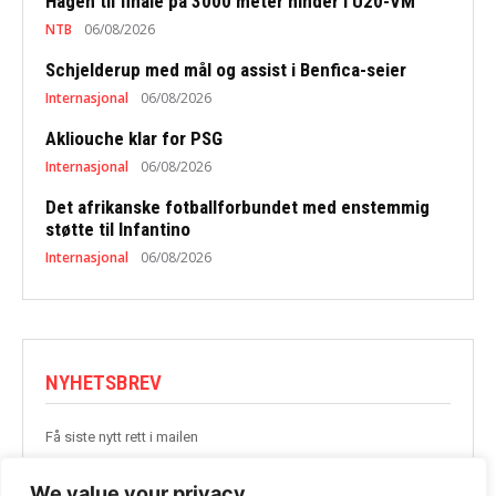
Hagen til finale på 3000 meter hinder i U20-VM
NTB
06/08/2026
Schjelderup med mål og assist i Benfica-seier
Internasjonal
06/08/2026
Akliouche klar for PSG
Internasjonal
06/08/2026
Det afrikanske fotballforbundet med enstemmig
støtte til Infantino
Internasjonal
06/08/2026
NYHETSBREV
Få siste nytt rett i mailen
BLI MED
We value your privacy