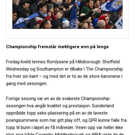
Championship fremstår mektigere enn på lenge
Fredag kveld tennes flomlysene på Hillsborough. Sheffield
Wednesday og Southampton er tilbake i The Championship
fra hver sin kant – og med det er to av de store kanonene i
gang med sesongen.
Forrige sesong var en av de svakeste Championship-
sesongen hva angår kvalitet og prestasjon. Sunderland
oppnådde topp seks-plassering på en av de laveste
poengsummene som har gitt play off, og QPR kunne falle fra
topp til bunn i løpet av få måneder. Veien opp var heller ikke
stor, noe både Coventry, Middlesbrough og WBA viste da de