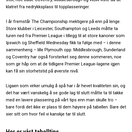
klatret fra nedrykksplass til topplasseringer.
I år fremstår The Championship mektigere på enn på lenge.
Store klubber i Leicester, Southampton og Leeds måtte ta
turen ned fra Premier League i tillegg til at store kanoner som
Ipswich og Sheffield Wednesday fikk ta følge med – i denne
sammenheng – lille Plymouth opp. Middlesbrough, Sunderland
og Coventry har også forsterket seg denne sommeren, noe
som gir håp om at de tidligere Premier League-lagene igjen
kan få sin storhetstid på øverste nivå.
Ligaen som virker umulig å spå har i år hevet kvaliteten sin, og
det har vært vanskelig å se gode lag til slutt måtte ta til takke
med en lavere plassering på vårt tips enn man skulle tro –
bare fordi det ikke er plass til dem høyere på tabellen. Bare det
sier sitt om hvor feil vi kanskje tar til slutt.
Her er vårt tabelltips