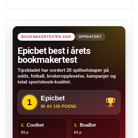
BOOKMAKERTESTEN 2026
OPPDATERT
Epicbet best i årets
bookmakertest
Tipsbladet har vurdert 20 spillselskaper på
odds, fotball, brukeropplevelse, kampanjer og
total sportsbook-kvalitet.
Epicbet
1
90 AV 100 POENG
Coolbet
BoaBet
2.
3.
89 p
84 p