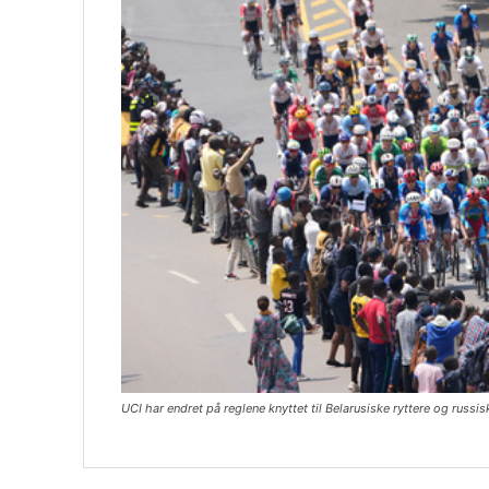
UCI har endret på reglene knyttet til Belarusiske ryttere og russi