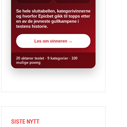
Se hele sluttabellen, kategorivinnerne
og hvorfor Epicbet gikk til topps etter
en av de jevneste gullkampene i
testens historie.
Les om vinneren →
20 aktører testet · 9 kategorier · 100
mulige poeng
SISTE NYTT