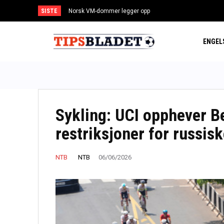
SISTE
Norsk VM-dommer legger opp
ENGEL
Sykling: UCI opphever Be
restriksjoner for russisk
NTB
NTB
06/06/2026