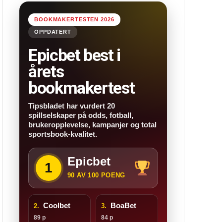
BOOKMAKERTESTEN 2026
OPPDATERT
Epicbet best i
årets
bookmakertest
Tipsbladet har vurdert 20
spillselskaper på odds, fotball,
brukeropplevelse, kampanjer og total
sportsbook-kvalitet.
Epicbet
1
90 AV 100 POENG
Coolbet
BoaBet
2.
3.
89 p
84 p