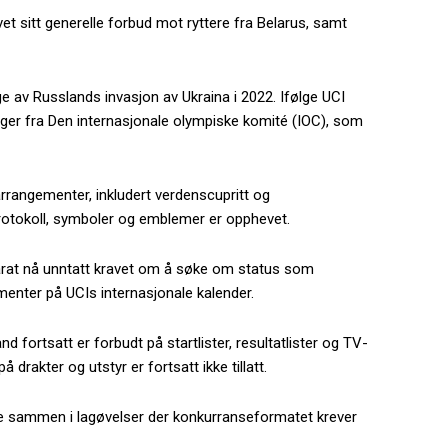
et sitt generelle forbud mot ryttere fra Belarus, samt
e av Russlands invasjon av Ukraina i 2022. Ifølge UCI
ger fra Den internasjonale olympiske komité (IOC), som
arrangementer, inkludert verdenscupritt og
protokoll, symboler og emblemer er opphevet.
parat nå unntatt kravet om å søke om status som
ementer på UCIs internasjonale kalender.
d fortsatt er forbudt på startlister, resultatlister og TV-
rakter og utstyr er fortsatt ikke tillatt.
ere sammen i lagøvelser der konkurranseformatet krever