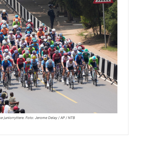
ske juniorryttere. Foto: Jerome Delay / AP / NTB