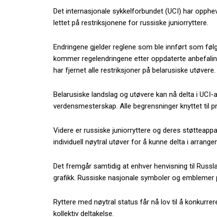
Det internasjonale sykkelforbundet (UCI) har opphev
lettet på restriksjonene for russiske juniorryttere.
Endringene gjelder reglene som ble innført som følg
kommer regelendringene etter oppdaterte anbefalin
har fjernet alle restriksjoner på belarusiske utøvere.
Belarusiske landslag og utøvere kan nå delta i UCI-
verdensmesterskap. Alle begrensninger knyttet til 
Videre er russiske juniorryttere og deres støtteap
individuell nøytral utøver for å kunne delta i arrang
Det fremgår samtidig at enhver henvisning til Russlan
grafikk. Russiske nasjonale symboler og emblemer på d
Ryttere med nøytral status får nå lov til å konkurr
kollektiv deltakelse.