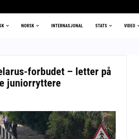
SK
NORSK
INTERNASJONAL
STATS
VIDEO
larus-forbudet – letter på
e juniorryttere