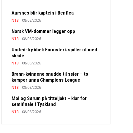
Aursnes blir kaptein i Benfica
NTB
08/08/2026
Norsk VM-dommer legger opp
NTB
08/08/2026
United-trøbbel: Formsterk spiller ut med
skade
NTB
08/08/2026
Brann-kvinnene snudde til seier – to
kamper unna Champions League
NTB
08/08/2026
Mol og Sørum på titteljakt – klar for
semifinale i Tyskland
NTB
08/08/2026