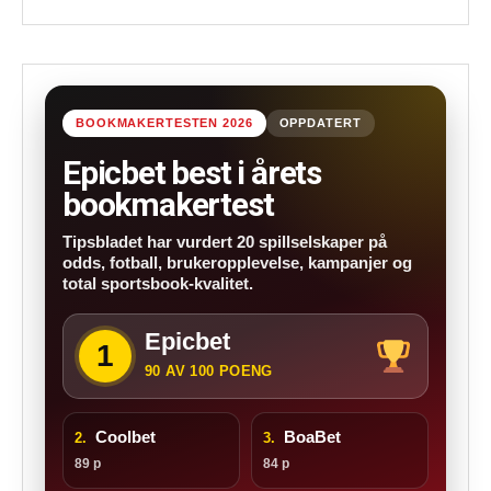
BOOKMAKERTESTEN 2026
OPPDATERT
Epicbet best i årets
bookmakertest
Tipsbladet har vurdert 20 spillselskaper på
odds, fotball, brukeropplevelse, kampanjer og
total sportsbook-kvalitet.
Epicbet
1
90 AV 100 POENG
Coolbet
BoaBet
2.
3.
89 p
84 p