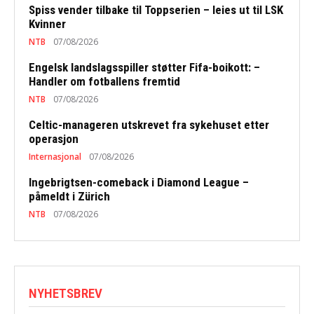
Spiss vender tilbake til Toppserien – leies ut til LSK
Kvinner
NTB
07/08/2026
Engelsk landslagsspiller støtter Fifa-boikott: –
Handler om fotballens fremtid
NTB
07/08/2026
Celtic-manageren utskrevet fra sykehuset etter
operasjon
Internasjonal
07/08/2026
Ingebrigtsen-comeback i Diamond League –
påmeldt i Zürich
NTB
07/08/2026
NYHETSBREV