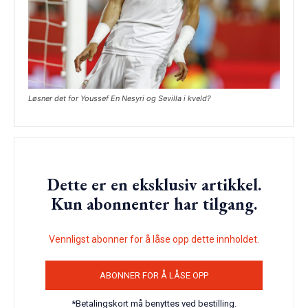
Løsner det for Youssef En Nesyri og Sevilla i kveld?
Dette er en eksklusiv artikkel.
Kun abonnenter har tilgang.
Vennligst abonner for å låse opp dette innholdet.
ABONNER FOR Å LÅSE OPP
*Betalingskort må benyttes ved bestilling.