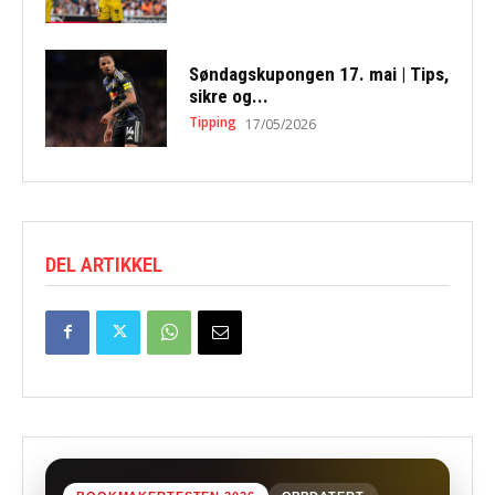
Søndagskupongen 17. mai | Tips,
sikre og...
Tipping
17/05/2026
DEL ARTIKKEL