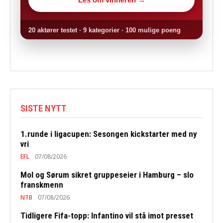
20 aktører testet · 9 kategorier · 100 mulige poeng
SISTE NYTT
1.runde i ligacupen: Sesongen kickstarter med ny
vri
EFL
07/08/2026
Mol og Sørum sikret gruppeseier i Hamburg – slo
franskmenn
NTB
07/08/2026
Tidligere Fifa-topp: Infantino vil stå imot presset