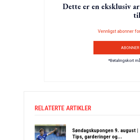
Dette er en eksklusiv a
ti
Vennligst abonner for
ABONNER 
*Betalingskort må
RELATERTE ARTIKLER
Søndagskupongen 9. august |
Tips, garderinger og...