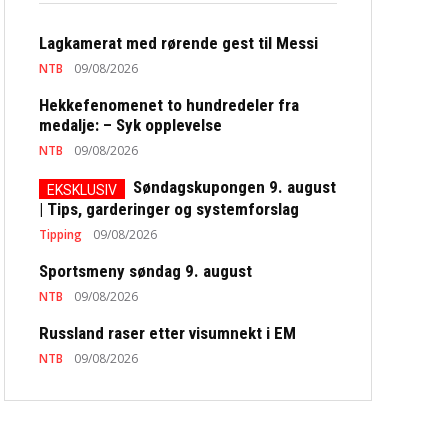
Lagkamerat med rørende gest til Messi
NTB
09/08/2026
Hekkefenomenet to hundredeler fra
medalje: – Syk opplevelse
NTB
09/08/2026
Søndagskupongen 9. august
| Tips, garderinger og systemforslag
Tipping
09/08/2026
Sportsmeny søndag 9. august
NTB
09/08/2026
Russland raser etter visumnekt i EM
NTB
09/08/2026