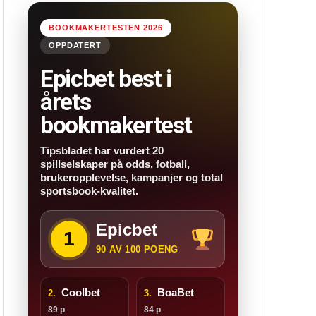
BOOKMAKERTESTEN 2026
OPPDATERT
Epicbet best i
årets
bookmakertest
Tipsbladet har vurdert 20
spillselskaper på odds, fotball,
brukeropplevelse, kampanjer og total
sportsbook-kvalitet.
Epicbet
1
90 AV 100 POENG
Coolbet
BoaBet
2.
3.
89 p
84 p