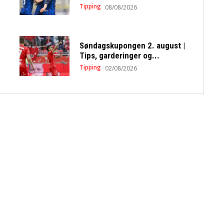
Tipping
08/08/2026
Søndagskupongen 2. august |
Tips, garderinger og...
Tipping
02/08/2026