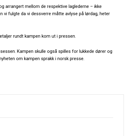
og arrangert mellom de respektive laglederne – ikke
i fulgte da vi dessverre måtte avlyse på lørdag, heter
etaljer rundt kampen kom ut i pressen.
osessen. Kampen skulle også spilles for lukkede dører og
a nyheten om kampen sprakk i norsk presse.