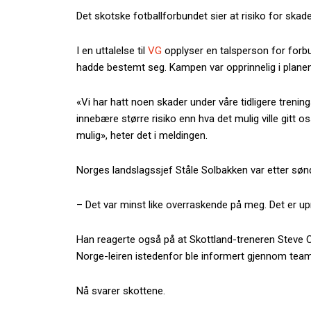
Det skotske fotballforbundet sier at risiko for skad
I en uttalelse til
VG
opplyser en talsperson for forb
hadde bestemt seg. Kampen var opprinnelig i plane
«Vi har hatt noen skader under våre tidligere trenin
innebære større risiko enn hva det mulig ville gitt o
mulig», heter det i meldingen.
Norges landslagssjef Ståle Solbakken var etter søn
– Det var minst like overraskende på meg. Det er up
Han reagerte også på at Skottland-treneren Steve Cla
Norge-leiren istedenfor ble informert gjennom te
Nå svarer skottene.