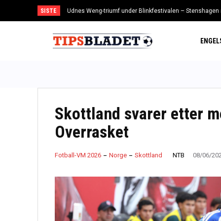
SISTE
Udnes Weng-triumf under Blinkfestivalen – Stenshagen ra
Spiss vender tilbake til Toppserien – leies ut til LSK Kvinn
ENGEL
Skottland svarer etter m
Overrasket
NTB
Fotball-VM 2026
Norge
Skottland
08/06/20