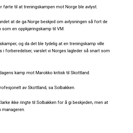
er førte til at treningskampen mot Norge ble avlyst.
undet at de ga Norge beskjed om avlysningen så fort de
n som en oppkjøringskamp til VM.
gskamper, og da det ble tydelig at en treningskamp ville
ss i forberedelser, varslet vi Norges lagleder så snart som
dagens kamp mot Marokko kritisk til Skottland.
rofesjonelt av Skottland, sa Solbakken.
rke ikke ringte til Solbakken for å gi beskjeden, men at
am manageren.