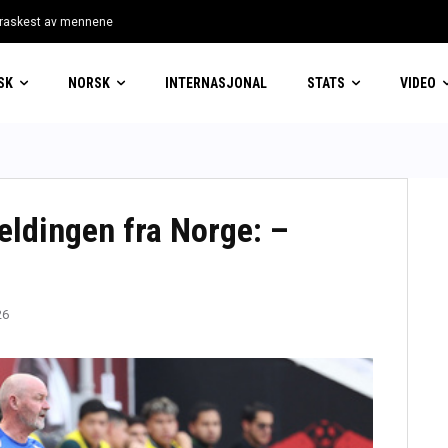
skest av mennene
er
SK
NORSK
INTERNASJONAL
STATS
VIDEO
eldingen fra Norge: –
26