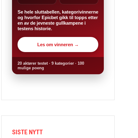
Se hele sluttabellen, kategorivinnerne
og hvorfor Epicbet gikk til topps etter
en av de jevneste gullkampene i
testens historie.
Les om vinneren →
20 aktører testet · 9 kategorier · 100
mulige poeng
SISTE NYTT