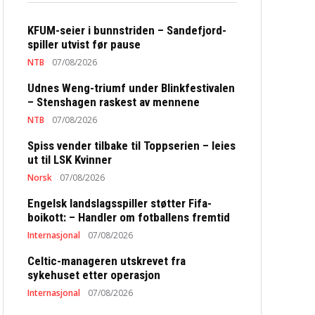
KFUM-seier i bunnstriden – Sandefjord-
spiller utvist før pause
NTB
07/08/2026
Udnes Weng-triumf under Blinkfestivalen
– Stenshagen raskest av mennene
NTB
07/08/2026
Spiss vender tilbake til Toppserien – leies
ut til LSK Kvinner
Norsk
07/08/2026
Engelsk landslagsspiller støtter Fifa-
boikott: – Handler om fotballens fremtid
Internasjonal
07/08/2026
Celtic-manageren utskrevet fra
sykehuset etter operasjon
Internasjonal
07/08/2026