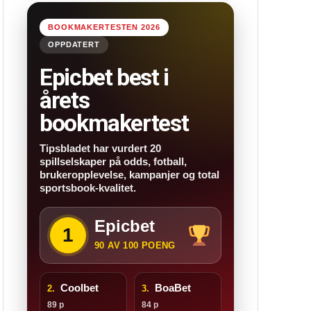
BOOKMAKERTESTEN 2026
OPPDATERT
Epicbet best i
årets
bookmakertest
Tipsbladet har vurdert 20
spillselskaper på odds, fotball,
brukeropplevelse, kampanjer og total
sportsbook-kvalitet.
Epicbet
1
90 AV 100 POENG
Coolbet
BoaBet
2.
3.
89 p
84 p