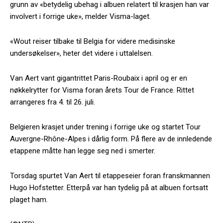
grunn av «betydelig ubehag i albuen relatert til krasjen han var
involvert i forrige uke», melder Visma-laget.
«Wout reiser tilbake til Belgia for videre medisinske
undersøkelser», heter det videre i uttalelsen.
Van Aert vant gigantrittet Paris-Roubaix i april og er en
nøkkelrytter for Visma foran årets Tour de France. Rittet
arrangeres fra 4. til 26. juli.
Belgieren krasjet under trening i forrige uke og startet Tour
Auvergne-Rhône-Alpes i dårlig form. På flere av de innledende
etappene måtte han legge seg ned i smerter.
Torsdag spurtet Van Aert til etappeseier foran franskmannen
Hugo Hofstetter. Etterpå var han tydelig på at albuen fortsatt
plaget ham.