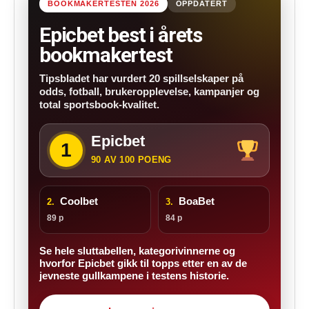
BOOKMAKERTESTEN 2026
OPPDATERT
Epicbet best i årets
bookmakertest
Tipsbladet har vurdert 20 spillselskaper på
odds, fotball, brukeropplevelse, kampanjer og
total sportsbook-kvalitet.
Epicbet
1
90 AV 100 POENG
Coolbet
BoaBet
2.
3.
89 p
84 p
Se hele sluttabellen, kategorivinnerne og
hvorfor Epicbet gikk til topps etter en av de
jevneste gullkampene i testens historie.