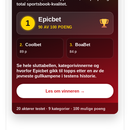
total sportsbook-kvalitet.
Epicbet
1
90 AV 100 POENG
Coolbet
BoaBet
2.
3.
89 p
84 p
Se hele sluttabellen, kategorivinnerne og
hvorfor Epicbet gikk til topps etter en av de
jevneste gullkampene i testens historie.
Les om vinneren →
20 aktører testet · 9 kategorier · 100 mulige poeng