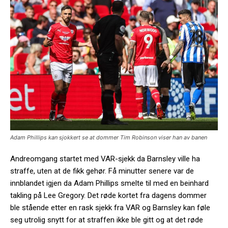
Adam Phillips kan sjokkert se at dommer Tim Robinson viser han av banen
Andreomgang startet med VAR-sjekk da Barnsley ville ha
straffe, uten at de fikk gehør. Få minutter senere var de
innblandet igjen da Adam Phillips smelte til med en beinhard
takling på Lee Gregory. Det røde kortet fra dagens dommer
ble stående etter en rask sjekk fra VAR og Barnsley kan føle
seg utrolig snytt for at straffen ikke ble gitt og at det røde