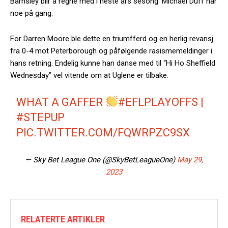
Barnsley blir å regne med i neste års sesong. Michael Duff har
noe på gang.
For Darren Moore ble dette en triumfferd og en herlig revansj
fra 0-4 mot Peterborough og påfølgende rasismemeldinger i
hans retning. Endelig kunne han danse med til “Hi Ho Sheffield
Wednesday” vel vitende om at Uglene er tilbake.
WHAT A GAFFER
#EFLPLAYOFFS
|
#STEPUP
PIC.TWITTER.COM/FQWRPZC9SX
— Sky Bet League One (@SkyBetLeagueOne)
May 29,
2023
RELATERTE ARTIKLER