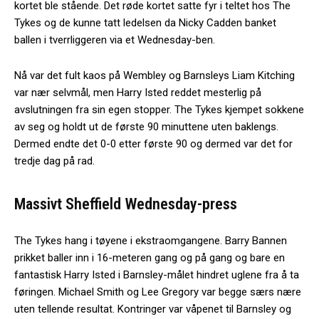
kortet ble stående. Det røde kortet satte fyr i teltet hos The
Tykes og de kunne tatt ledelsen da Nicky Cadden banket
ballen i tverrliggeren via et Wednesday-ben.
Nå var det fult kaos på Wembley og Barnsleys Liam Kitching
var nær selvmål, men Harry Isted reddet mesterlig på
avslutningen fra sin egen stopper. The Tykes kjempet sokkene
av seg og holdt ut de første 90 minuttene uten baklengs.
Dermed endte det 0-0 etter første 90 og dermed var det for
tredje dag på rad.
Massivt Sheffield Wednesday-press
The Tykes hang i tøyene i ekstraomgangene. Barry Bannen
prikket baller inn i 16-meteren gang og på gang og bare en
fantastisk Harry Isted i Barnsley-målet hindret uglene fra å ta
føringen. Michael Smith og Lee Gregory var begge særs nære
uten tellende resultat. Kontringer var våpenet til Barnsley og