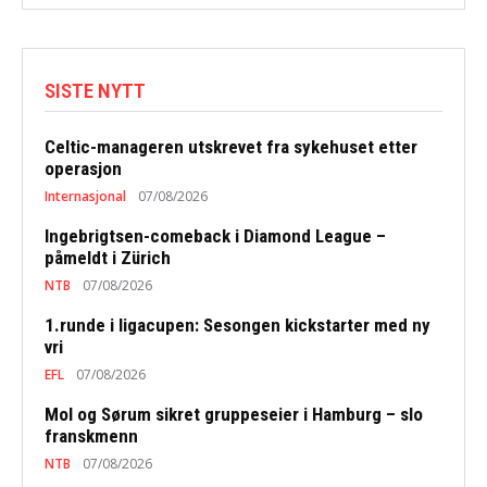
SISTE NYTT
Celtic-manageren utskrevet fra sykehuset etter
operasjon
Internasjonal
07/08/2026
Ingebrigtsen-comeback i Diamond League –
påmeldt i Zürich
NTB
07/08/2026
1.runde i ligacupen: Sesongen kickstarter med ny
vri
EFL
07/08/2026
Mol og Sørum sikret gruppeseier i Hamburg – slo
franskmenn
NTB
07/08/2026