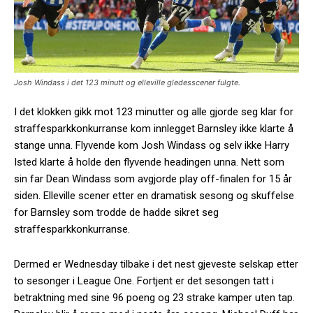
Josh Windass i det 123 minutt og elleville gledesscener fulgte.
I det klokken gikk mot 123 minutter og alle gjorde seg klar for
straffesparkkonkurranse kom innlegget Barnsley ikke klarte å
stange unna. Flyvende kom Josh Windass og selv ikke Harry
Isted klarte å holde den flyvende headingen unna. Nett som
sin far Dean Windass som avgjorde play off-finalen for 15 år
siden. Elleville scener etter en dramatisk sesong og skuffelse
for Barnsley som trodde de hadde sikret seg
straffesparkkonkurranse.
Dermed er Wednesday tilbake i det nest gjeveste selskap etter
to sesonger i League One. Fortjent er det sesongen tatt i
betraktning med sine 96 poeng og 23 strake kamper uten tap.