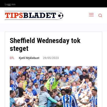
Logg inn
Sheffield Wednesday tok
steget
29/05/2023
Kjetil Myklebust
EFL