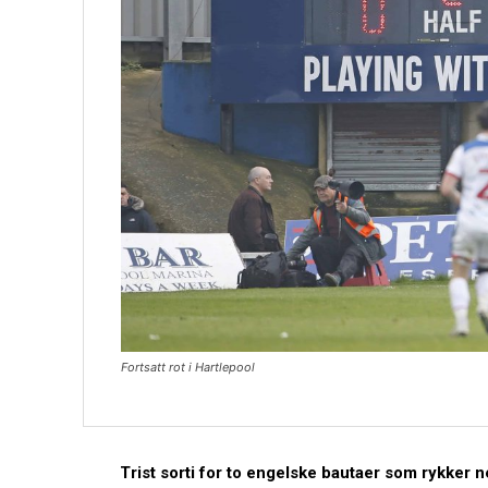
Fortsatt rot i Hartlepool
Trist sorti for to engelske bautaer
som rykker ne