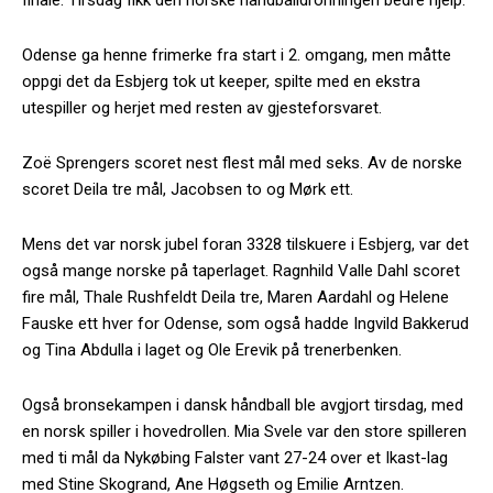
Odense ga henne frimerke fra start i 2. omgang, men måtte
oppgi det da Esbjerg tok ut keeper, spilte med en ekstra
utespiller og herjet med resten av gjesteforsvaret.
Zoë Sprengers scoret nest flest mål med seks. Av de norske
scoret Deila tre mål, Jacobsen to og Mørk ett.
Mens det var norsk jubel foran 3328 tilskuere i Esbjerg, var det
også mange norske på taperlaget. Ragnhild Valle Dahl scoret
fire mål, Thale Rushfeldt Deila tre, Maren Aardahl og Helene
Fauske ett hver for Odense, som også hadde Ingvild Bakkerud
og Tina Abdulla i laget og Ole Erevik på trenerbenken.
Også bronsekampen i dansk håndball ble avgjort tirsdag, med
en norsk spiller i hovedrollen. Mia Svele var den store spilleren
med ti mål da Nykøbing Falster vant 27-24 over et Ikast-lag
med Stine Skogrand, Ane Høgseth og Emilie Arntzen.