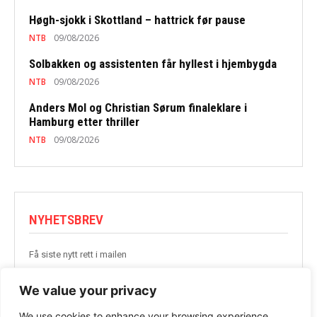
Høgh-sjokk i Skottland – hattrick før pause
NTB
09/08/2026
Solbakken og assistenten får hyllest i hjembygda
NTB
09/08/2026
Anders Mol og Christian Sørum finaleklare i
Hamburg etter thriller
NTB
09/08/2026
NYHETSBREV
Få siste nytt rett i mailen
BLI MED
We value your privacy
We use cookies to enhance your browsing experience,