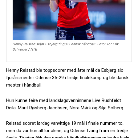
Henny Reistad skjøt Esbjerg til gull i dansk håndball. Foto: Tor Erik
Schrøder / NTB
Henny Reistad ble toppscorer med åtte mål da Esbjerg slo
fjorårsmester Odense 35-29 i tredje finalekamp og ble dansk
mester i håndball.
Hun kunne feire med landslagsvenninnene Live Rushfeldt
Deila, Marit Røsberg Jacobsen, Nora Mørk og Silje Solberg.
Reistad scoret lørdag vanvittige 19 mål i finale nummer to,
men da var hun altfor alene, og Odense tvang fram en tredje
finale. Tirsdag fikk den norske håndballdronningen bedre hjelp.