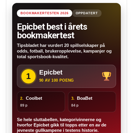
BOOKMAKERTESTEN 2026
OPPDATERT
Epicbet best i årets
bookmakertest
Tipsbladet har vurdert 20 spillselskaper på
odds, fotball, brukeropplevelse, kampanjer og
total sportsbook-kvalitet.
Epicbet
1
90 AV 100 POENG
Coolbet
BoaBet
2.
3.
89 p
84 p
Se hele sluttabellen, kategorivinnerne og
hvorfor Epicbet gikk til topps etter en av de
jevneste gullkampene i testens historie.