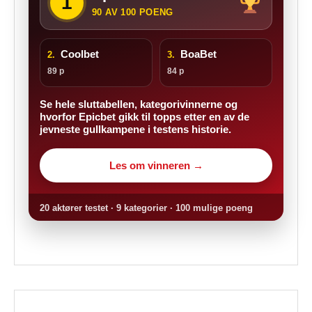
1
90 AV 100 POENG
Coolbet
BoaBet
2.
3.
89 p
84 p
Se hele sluttabellen, kategorivinnerne og
hvorfor Epicbet gikk til topps etter en av de
jevneste gullkampene i testens historie.
Les om vinneren →
20 aktører testet · 9 kategorier · 100 mulige poeng