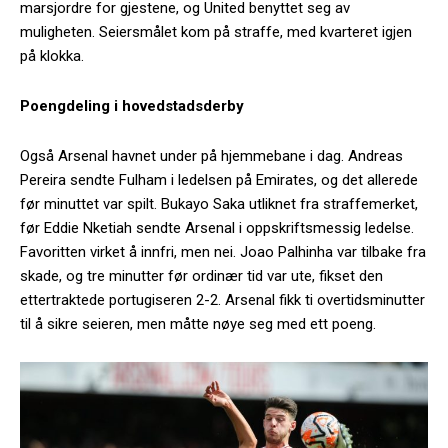
marsjordre for gjestene, og United benyttet seg av
muligheten. Seiersmålet kom på straffe, med kvarteret igjen
på klokka.
Poengdeling i hovedstadsderby
Også Arsenal havnet under på hjemmebane i dag. Andreas
Pereira sendte Fulham i ledelsen på Emirates, og det allerede
før minuttet var spilt. Bukayo Saka utliknet fra straffemerket,
før Eddie Nketiah sendte Arsenal i oppskriftsmessig ledelse.
Favoritten virket å innfri, men nei. Joao Palhinha var tilbake fra
skade, og tre minutter før ordinær tid var ute, fikset den
ettertraktede portugiseren 2-2. Arsenal fikk ti overtidsminutter
til å sikre seieren, men måtte nøye seg med ett poeng.