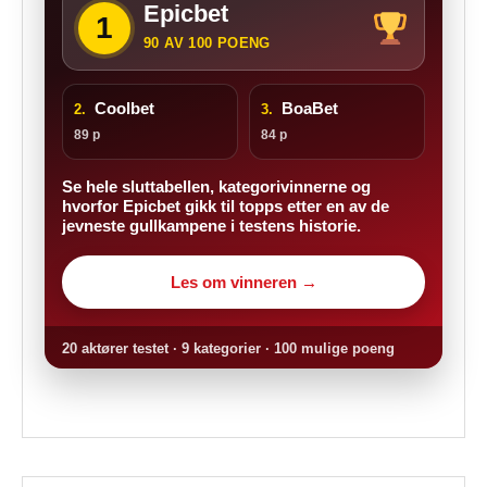
Epicbet
1
90 AV 100 POENG
Coolbet
BoaBet
2.
3.
89 p
84 p
Se hele sluttabellen, kategorivinnerne og
hvorfor Epicbet gikk til topps etter en av de
jevneste gullkampene i testens historie.
Les om vinneren →
20 aktører testet · 9 kategorier · 100 mulige poeng