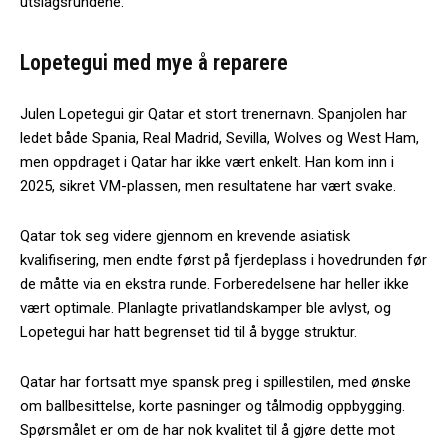
utslagsrundene.
Lopetegui med mye å reparere
Julen Lopetegui gir Qatar et stort trenernavn. Spanjolen har
ledet både Spania, Real Madrid, Sevilla, Wolves og West Ham,
men oppdraget i Qatar har ikke vært enkelt. Han kom inn i
2025, sikret VM-plassen, men resultatene har vært svake.
Qatar tok seg videre gjennom en krevende asiatisk
kvalifisering, men endte først på fjerdeplass i hovedrunden før
de måtte via en ekstra runde. Forberedelsene har heller ikke
vært optimale. Planlagte privatlandskamper ble avlyst, og
Lopetegui har hatt begrenset tid til å bygge struktur.
Qatar har fortsatt mye spansk preg i spillestilen, med ønske
om ballbesittelse, korte pasninger og tålmodig oppbygging.
Spørsmålet er om de har nok kvalitet til å gjøre dette mot