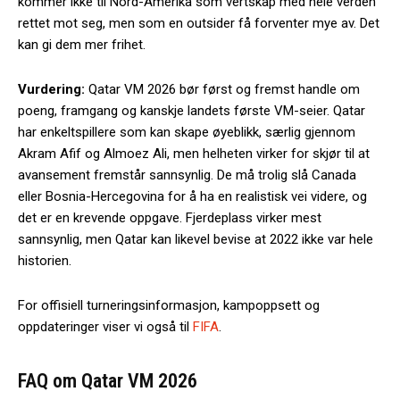
kommer ikke til Nord-Amerika som vertskap med hele verden
rettet mot seg, men som en outsider få forventer mye av. Det
kan gi dem mer frihet.
Vurdering:
Qatar VM 2026 bør først og fremst handle om
poeng, framgang og kanskje landets første VM-seier. Qatar
har enkeltspillere som kan skape øyeblikk, særlig gjennom
Akram Afif og Almoez Ali, men helheten virker for skjør til at
avansement fremstår sannsynlig. De må trolig slå Canada
eller Bosnia-Hercegovina for å ha en realistisk vei videre, og
det er en krevende oppgave. Fjerdeplass virker mest
sannsynlig, men Qatar kan likevel bevise at 2022 ikke var hele
historien.
For offisiell turneringsinformasjon, kampoppsett og
oppdateringer viser vi også til
FIFA
.
FAQ om Qatar VM 2026