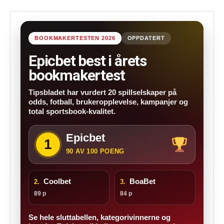
BOOKMAKERTESTEN 2026
OPPDATERT
Epicbet best i årets
bookmakertest
Tipsbladet har vurdert 20 spillselskaper på
odds, fotball, brukeropplevelse, kampanjer og
total sportsbook-kvalitet.
Epicbet
1
90 AV 100 POENG
Coolbet
BoaBet
2.
3.
89 p
84 p
Se hele sluttabellen, kategorivinnerne og