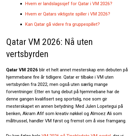
Hvem er landslagssjef for Qatar i VM 2026?
Hvem er Qatars viktigste spiller i VM 2026?
Kan Qatar gå videre fra gruppespillet?
Qatar VM 2026: Nå uten
vertsbyrden
Qatar VM 2026
blir et helt annet mesterskap enn debuten på
hjemmebane fire år tidligere. Qatar er tilbake i VM uten
vertsbyrden fra 2022, men også uten særlig mange
forventninger. Etter en tung debut på hjemmebane har de
denne gangen kvalifisert seg sportslig, noe som gir
mesterskapet en annen betydning. Med Julen Lopetegui på
benken, Akram Afif som kreativ nøkkel og Almoez Ali som
måltrussel, handler VM først og fremst om å vise framgang.
Du kan følge hele
VM 2026 på Tipsbladets VM-portal
, der vi