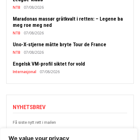
NTB
07/08/2026
Maradonas massør gråtkvalt i retten: – Legene ba
meg roe meg ned
NTB
07/08/2026
Uno-X-stjerne måtte bryte Tour de France
NTB
07/08/2026
Engelsk VM-profil siktet for vold
Internasjonal
07/08/2026
NYHETSBREV
Få siste nytt rett i mailen
BLI MED
We value your privacy