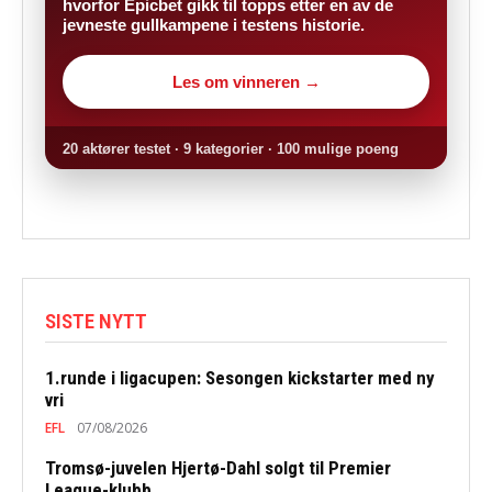
hvorfor Epicbet gikk til topps etter en av de
jevneste gullkampene i testens historie.
Les om vinneren →
20 aktører testet · 9 kategorier · 100 mulige poeng
SISTE NYTT
1.runde i ligacupen: Sesongen kickstarter med ny
vri
EFL
07/08/2026
Tromsø-juvelen Hjertø-Dahl solgt til Premier
League-klubb