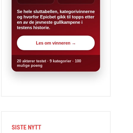
Se hele sluttabellen, kategorivinnerne
og hvorfor Epicbet gikk til topps etter
en av de jevneste gullkampene i
testens historie.
Les om vinneren →
20 aktører testet · 9 kategorier · 100
mulige poeng
SISTE NYTT