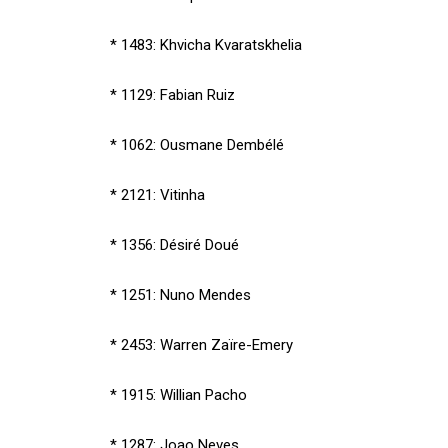
* 1483: Khvicha Kvaratskhelia
* 1129: Fabian Ruiz
* 1062: Ousmane Dembélé
* 2121: Vitinha
* 1356: Désiré Doué
* 1251: Nuno Mendes
* 2453: Warren Zaïre-Emery
* 1915: Willian Pacho
* 1287: Joao Neves