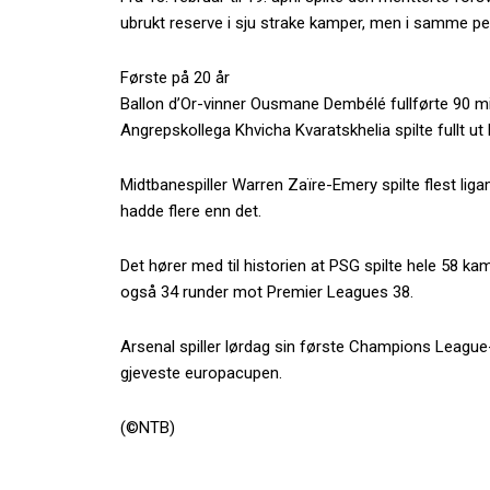
ubrukt reserve i sju strake kamper, men i samme per
Første på 20 år
Ballon d’Or-vinner Ousmane Dembélé fullførte 90 mi
Angrepskollega Khvicha Kvaratskhelia spilte fullt ut
Midtbanespiller Warren Zaïre-Emery spilte flest lig
hadde flere enn det.
Det hører med til historien at PSG spilte hele 58 ka
også 34 runder mot Premier Leagues 38.
Arsenal spiller lørdag sin første Champions League-
gjeveste europacupen.
(©NTB)