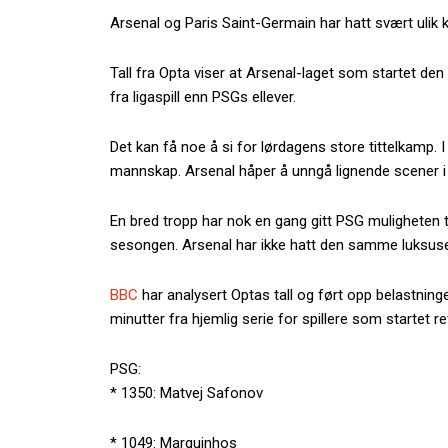
Arsenal og Paris Saint-Germain har hatt svært uli
Tall fra Opta viser at Arsenal-laget som startet den
fra ligaspill enn PSGs ellever.
Det kan få noe å si for lørdagens store tittelkamp. I 
mannskap. Arsenal håper å unngå lignende scener i
En bred tropp har nok en gang gitt PSG muligheten t
sesongen. Arsenal har ikke hatt den samme luksuse
BBC
har analysert Optas tall og ført opp belastninge
minutter fra hjemlig serie for spillere som starte
PSG:
* 1350: Matvej Safonov
* 1049: Marquinhos