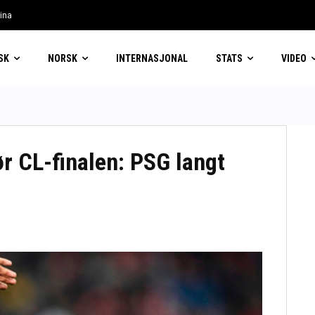
lina
 forventer svimlende pris
SK
NORSK
INTERNASJONAL
STATS
VIDEO
r CL-finalen: PSG langt