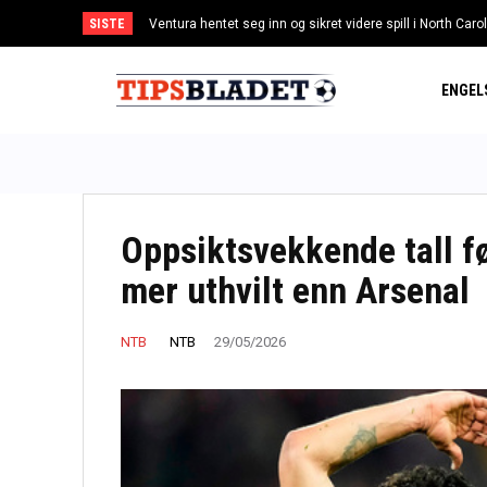
SISTE
Ventura hentet seg inn og sikret videre spill i North Caro
Maradonas «Guds hånd»-ball skal auksjoneres bort –
ENGEL
Oppsiktsvekkende tall fø
mer uthvilt enn Arsenal
NTB
NTB
29/05/2026