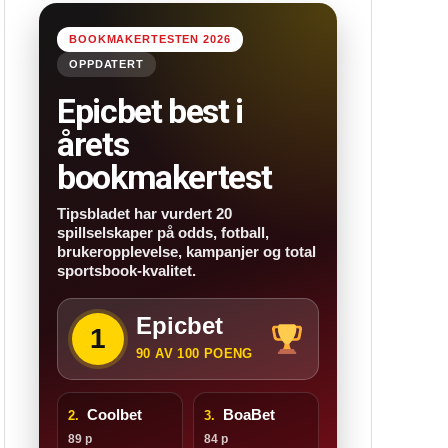
BOOKMAKERTESTEN 2026
OPPDATERT
Epicbet best i
årets
bookmakertest
Tipsbladet har vurdert 20
spillselskaper på odds, fotball,
brukeropplevelse, kampanjer og total
sportsbook-kvalitet.
Epicbet
1
90 AV 100 POENG
Coolbet
BoaBet
2.
3.
89 p
84 p