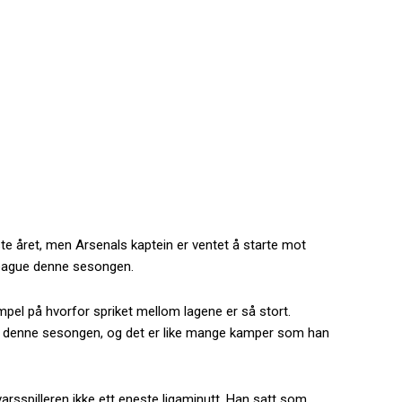
te året, men Arsenals kaptein er ventet å starte mot
League denne sesongen.
el på hvorfor spriket mellom lagene er så stort.
er denne sesongen, og det er like mange kamper som han
rsvarsspilleren ikke ett eneste ligaminutt. Han satt som