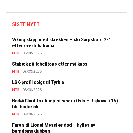
SISTE NYTT
Viking slapp med skrekken – slo Sarpsborg 2-1
etter overtidsdrama
NTB
08/08/2026
Stabæk på tabelltopp etter målkaos
NTB
08/08/2026
LSK-profil solgt til Tyrkia
NTB
08/08/2026
Bodø/Glimt tok knepen seier i Oslo – Rajkovic (15)
ble historisk
NTB
08/08/2026
Faren til Lionel Messi er død – hylles av
barndomsklubben