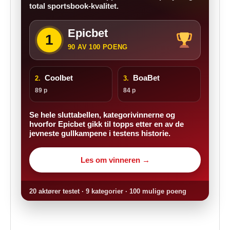
total sportsbook-kvalitet.
Epicbet
1
90 AV 100 POENG
Coolbet
BoaBet
2.
3.
89 p
84 p
Se hele sluttabellen, kategorivinnerne og
hvorfor Epicbet gikk til topps etter en av de
jevneste gullkampene i testens historie.
Les om vinneren →
20 aktører testet · 9 kategorier · 100 mulige poeng