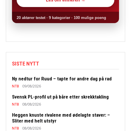
20 aktører testet · 9 kategorier · 100 mulige poeng
SISTE NYTT
Ny nedtur for Ruud – tapte for andre dag på rad
NTB
09/08/2026
Svensk PL-profil ut på båre etter skrekktakling
NTB
08/08/2026
Heggen knuste rivalene med ødelagte staver: –
Sliter med helt utstyr
NTB
08/08/2026