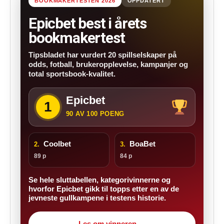
BOOKMAKERTESTEN 2026
OPPDATERT
Epicbet best i årets
bookmakertest
Tipsbladet har vurdert 20 spillselskaper på
odds, fotball, brukeropplevelse, kampanjer og
total sportsbook-kvalitet.
Epicbet
1
90 AV 100 POENG
Coolbet
BoaBet
2.
3.
89 p
84 p
Se hele sluttabellen, kategorivinnerne og
hvorfor Epicbet gikk til topps etter en av de
jevneste gullkampene i testens historie.
Les om vinneren →