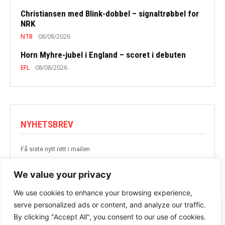
Christiansen med Blink-dobbel – signaltrøbbel for
NRK
NTB
08/08/2026
Horn Myhre-jubel i England – scoret i debuten
EFL
08/08/2026
NYHETSBREV
Få siste nytt rett i mailen
BLI MED
We value your privacy
We use cookies to enhance your browsing experience,
serve personalized ads or content, and analyze our traffic.
By clicking "Accept All", you consent to our use of cookies.