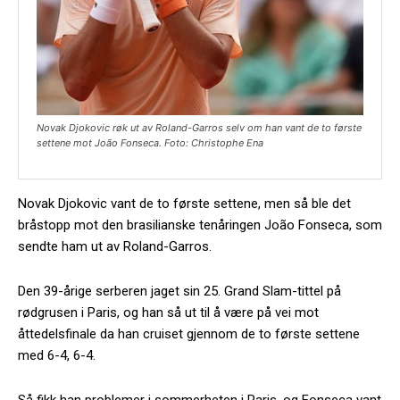
Novak Djokovic røk ut av Roland-Garros selv om han vant de to første
settene mot João Fonseca. Foto: Christophe Ena
Novak Djokovic vant de to første settene, men så ble det
bråstopp mot den brasilianske tenåringen João Fonseca, som
sendte ham ut av Roland-Garros.
Den 39-årige serberen jaget sin 25. Grand Slam-tittel på
rødgrusen i Paris, og han så ut til å være på vei mot
åttedelsfinale da han cruiset gjennom de to første settene
med 6-4, 6-4.
Så fikk han problemer i sommerheten i Paris, og Fonseca vant