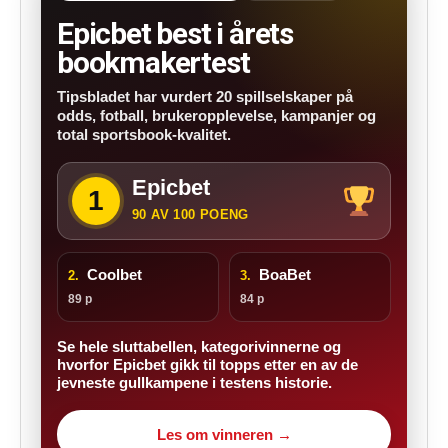
Epicbet best i årets
bookmakertest
Tipsbladet har vurdert 20 spillselskaper på
odds, fotball, brukeropplevelse, kampanjer og
total sportsbook-kvalitet.
Epicbet
1
90 AV 100 POENG
Coolbet
BoaBet
2.
3.
89 p
84 p
Se hele sluttabellen, kategorivinnerne og
hvorfor Epicbet gikk til topps etter en av de
jevneste gullkampene i testens historie.
Les om vinneren →