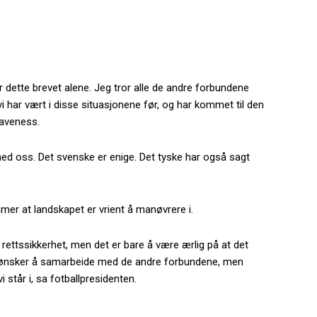
.
r dette brevet alene. Jeg tror alle de andre forbundene
i har vært i disse situasjonene før, og har kommet til den
laveness.
med oss. Det svenske er enige. Det tyske har også sagt
mer at landskapet er vrient å manøvrere i.
ttssikkerhet, men det er bare å være ærlig på at det
. Vi ønsker å samarbeide med de andre forbundene, men
i står i, sa fotballpresidenten.