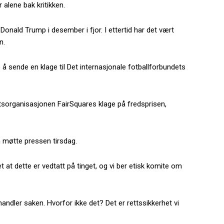
 alene bak kritikken.
Donald Trump i desember i fjor. I ettertid har det vært
n.
e å sende en klage til Det internasjonale fotballforbundets
etsorganisasjonen FairSquares klage på fredsprisen,
n møtte pressen tirsdag.
et at dette er vedtatt på tinget, og vi ber etisk komite om
ndler saken. Hvorfor ikke det? Det er rettssikkerhet vi