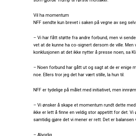
som gjorde Trump til første mottaker.
Vil ha momentum
NFF sendte kun brevet i saken på vegne av seg selv
– Vi har fått støtte fra andre forbund, men vi sende
vet at de kunne ha co-signert dersom de ville. Men v
konklusjonen at det ikke nytter å presse noen, sa K
– Noen forbund har gått ut og sagt at de er enige 
noe. Ellers tror jeg det har vært stille, la hun til.
NFF er tydelige på målet med initiativet, men innrøm
– Vi ønsker å skape et momentum rundt dette med re
ikke er lett å finne en veldig stor appetitt for det
samtidig gjøre det vi mener er rett. Det er balansen v
– Alvorlig