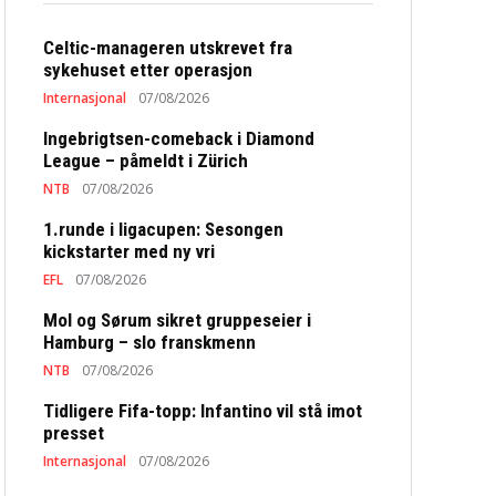
Celtic-manageren utskrevet fra
sykehuset etter operasjon
Internasjonal
07/08/2026
Ingebrigtsen-comeback i Diamond
League – påmeldt i Zürich
NTB
07/08/2026
1.runde i ligacupen: Sesongen
kickstarter med ny vri
EFL
07/08/2026
Mol og Sørum sikret gruppeseier i
Hamburg – slo franskmenn
NTB
07/08/2026
Tidligere Fifa-topp: Infantino vil stå imot
presset
Internasjonal
07/08/2026