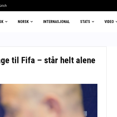
ürich
i
SK
NORSK
INTERNASJONAL
STATS
VIDEO
e til Fifa – står helt alene