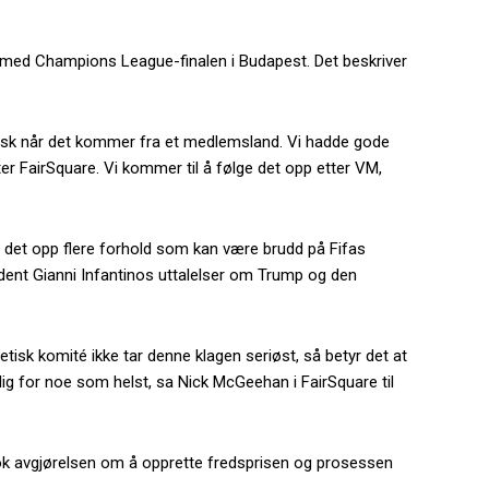
 med Champions League-finalen i Budapest. Det beskriver
tisk når det kommer fra et medlemsland. Vi hadde gode
r FairSquare. Vi kommer til å følge det opp etter VM,
es det opp flere forhold som kan være brudd på Fifas
resident Gianni Infantinos uttalelser om Trump og den
 etisk komité ikke tar denne klagen seriøst, så betyr det at
lig for noe som helst, sa Nick McGeehan i FairSquare til
ok avgjørelsen om å opprette fredsprisen og prosessen