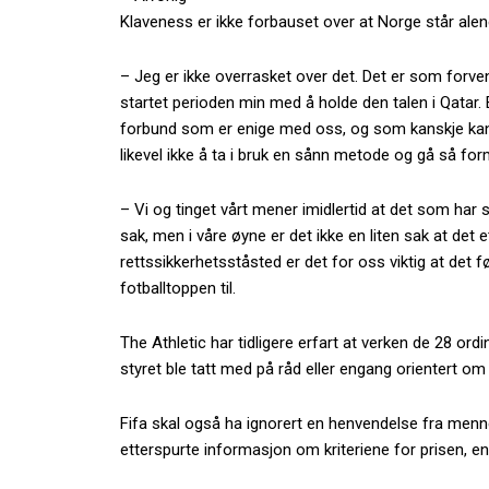
Klaveness er ikke forbauset over at Norge står alen
– Jeg er ikke overrasket over det. Det er som forvente
startet perioden min med å holde den talen i Qatar.
forbund som er enige med oss, og som kanskje kan t
likevel ikke å ta i bruk en sånn metode og gå så forme
– Vi og tinget vårt mener imidlertid at det som har sk
sak, men i våre øyne er det ikke en liten sak at det e
rettssikkerhetsståsted er det for oss viktig at det
fotballtoppen til.
The Athletic har tidligere erfart at verken de 28 or
styret ble tatt med på råd eller engang orientert om
Fifa skal også ha ignorert en henvendelse fra me
etterspurte informasjon om kriteriene for prisen, e