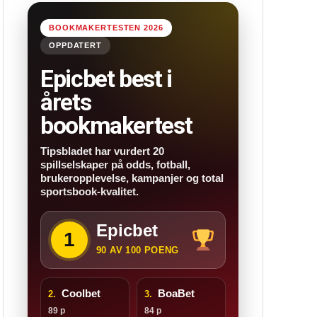
BOOKMAKERTESTEN 2026
OPPDATERT
Epicbet best i
årets
bookmakertest
Tipsbladet har vurdert 20
spillselskaper på odds, fotball,
brukeropplevelse, kampanjer og total
sportsbook-kvalitet.
Epicbet
1
90 AV 100 POENG
Coolbet
BoaBet
2.
3.
89 p
84 p