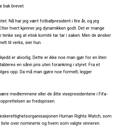
e bak brevet.
t. Nå har jeg vært fotballpresident i fire år, og jeg
 Etter hvert kjenner jeg dynamikken godt. Det er mange
enke seg at etisk komité tar tar i saken. Men de ønsker
lt til verks, sier hun.
jedd er alvorlig. Dette er ikke noe man gjør for en liten
tableres en sånn pris uten forankring i styret. Fra et
 følges opp. Da må man gjøre noe formelt, legger
dinære medlemmene eller de åtte visepresidentene i Fifa-
 opprettelsen av fredsprisen.
nneskerettighetsorganisasjonen Human Rights Watch, som
n liste over nominerte og hvem som valgte vinneren.