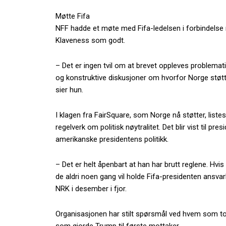
Møtte Fifa
NFF hadde et møte med Fifa-ledelsen i forbindelse
Klaveness som godt.
– Det er ingen tvil om at brevet oppleves problema
og konstruktive diskusjoner om hvorfor Norge støtte
sier hun.
I klagen fra FairSquare, som Norge nå støtter, list
regelverk om politisk nøytralitet. Det blir vist til p
amerikanske presidentens politikk.
– Det er helt åpenbart at han har brutt reglene. Hvis
de aldri noen gang vil holde Fifa-presidenten ansvar
NRK i desember i fjor.
Organisasjonen har stilt spørsmål ved hvem som t