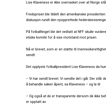
Lise Klaveness er ikke overrasket over at Norge står
Fredsprisen ble tildelt den amerikanske presidenten 
diskusjon rundt den nyopprettede hedersbevisninge
På fotballtinget ble det vedtatt at NFF skulle vurder
etiske komité for å vise motstand mot prisen.
Nå er brevet, som er en støtte til menneskerettigh
sendt.
Det opplyste fotballpresident Lise Klaveness da hu
– Vi har sendt brevet. Vi sendte det i går. Der står d
å behandle saken åpent, sa Klaveness – og la til:
– Og også at de er transparente dersom de ikke beha
er opptatt av.