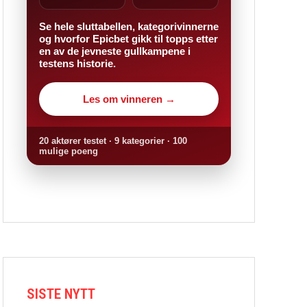
Se hele sluttabellen, kategorivinnerne
og hvorfor Epicbet gikk til topps etter
en av de jevneste gullkampene i
testens historie.
Les om vinneren →
20 aktører testet · 9 kategorier · 100
mulige poeng
SISTE NYTT