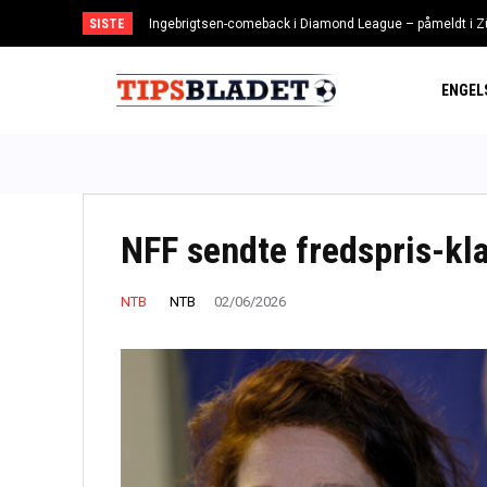
SISTE
Ingebrigtsen-comeback i Diamond League – påmeldt i Z
1.runde i ligacupen: Sesongen kickstarter med ny vr
ENGEL
NFF sendte fredspris-klag
NTB
NTB
02/06/2026