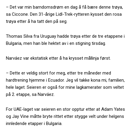
– Det var min barndomsdrøm en dag å få bære denne trøya,
sa Ciccone. Den 31-årige Lidl-Trek-rytteren kysset den rosa
trøya etter å ha tatt den på seg.
Thomas Silva fra Uruguay hadde trøya etter de tre etappene i
Bulgaria, men han ble hektet av i en stigning tirsdag.
Narváez var ekstatisk etter å ha krysset mållinja først.
– Dette er veldig stort for meg, etter tre måneder med
hardtrening hjemme i Ecuador. Jeg vil takke kona mi, familien,
hele laget. Seieren er også for mine lagkamerater som veltet
på 2. etappe, sa Narváez.
For UAE-laget var seieren en stor opptur etter at Adam Yates
og Jay Vine måtte bryte rittet etter stygge velt under helgens
innledende etapper i Bulgaria.