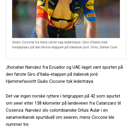
Giulio Ciccone fra Italia sikret seg ledertrøya i Giro d'Italia med
tredjeplass på den første etappen på italiensk jord. Foto: Daniel Cole
Jhonatan Narváez fra Ecuador og UAE-laget vant spurten på
den første Giro d’Italia-etappen på italiensk jord.
Hjemmefavoritt Giulio Ciccone tok ledertrøya.
Det var ingen norske ryttere i tetgruppen på 42 som spurtet
om seier etter 138 kilometer på landeveien fra Catanzaro til
Cosenza. Narváez slo colombianske Orluis Aular i en
søramerikansk spurtduell om seieren, mens Ciccone ble
nummer tre.