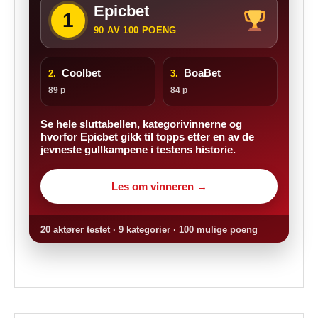
Epicbet
1
90 AV 100 POENG
Coolbet
BoaBet
2.
3.
89 p
84 p
Se hele sluttabellen, kategorivinnerne og
hvorfor Epicbet gikk til topps etter en av de
jevneste gullkampene i testens historie.
Les om vinneren →
20 aktører testet · 9 kategorier · 100 mulige poeng