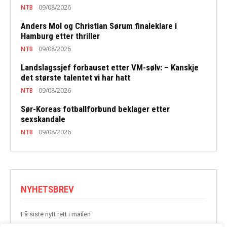
NTB
09/08/2026
Anders Mol og Christian Sørum finaleklare i
Hamburg etter thriller
NTB
09/08/2026
Landslagssjef forbauset etter VM-sølv: – Kanskje
det største talentet vi har hatt
NTB
09/08/2026
Sør-Koreas fotballforbund beklager etter
sexskandale
NTB
09/08/2026
NYHETSBREV
Få siste nytt rett i mailen