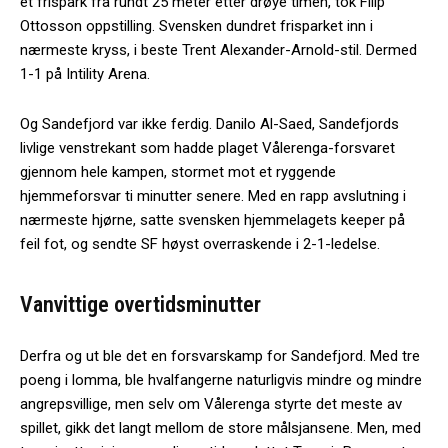
et frispark fra rundt 25 meter etter drøye timen, tok Filip
Ottosson oppstilling. Svensken dundret frisparket inn i
nærmeste kryss, i beste Trent Alexander-Arnold-stil. Dermed
1-1 på Intility Arena.
Og Sandefjord var ikke ferdig. Danilo Al-Saed, Sandefjords
livlige venstrekant som hadde plaget Vålerenga-forsvaret
gjennom hele kampen, stormet mot et ryggende
hjemmeforsvar ti minutter senere. Med en rapp avslutning i
nærmeste hjørne, satte svensken hjemmelagets keeper på
feil fot, og sendte SF høyst overraskende i 2-1-ledelse.
Vanvittige overtidsminutter
Derfra og ut ble det en forsvarskamp for Sandefjord. Med tre
poeng i lomma, ble hvalfangerne naturligvis mindre og mindre
angrepsvillige, men selv om Vålerenga styrte det meste av
spillet, gikk det langt mellom de store målsjansene. Men, med