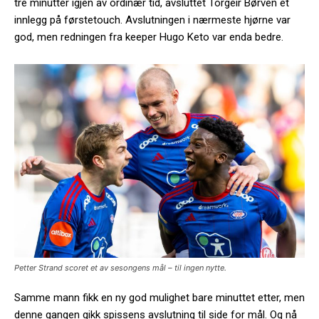
tre minutter igjen av ordinær tid, avsluttet Torgeir Børven et
innlegg på førstetouch. Avslutningen i nærmeste hjørne var
god, men redningen fra keeper Hugo Keto var enda bedre.
Petter Strand scoret et av sesongens mål – til ingen nytte.
Samme mann fikk en ny god mulighet bare minuttet etter, men
denne gangen gikk spissens avslutning til side for mål. Og nå