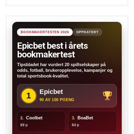
BOOKMAKERTESTEN 2026
OPPDATERT
Epicbet best i årets
bookmakertest
Tipsbladet har vurdert 20 spillselskaper på
odds, fotball, brukeropplevelse, kampanjer og
total sportsbook-kvalitet.
Epicbet
1
90 AV 100 POENG
Coolbet
BoaBet
2.
3.
89 p
84 p