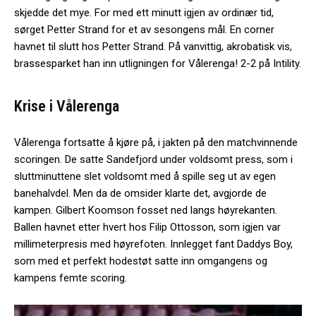
skjedde det mye. For med ett minutt igjen av ordinær tid,
sørget Petter Strand for et av sesongens mål. En corner
havnet til slutt hos Petter Strand. På vanvittig, akrobatisk vis,
brassesparket han inn utligningen for Vålerenga! 2-2 på Intility.
Krise i Vålerenga
Vålerenga fortsatte å kjøre på, i jakten på den matchvinnende
scoringen. De satte Sandefjord under voldsomt press, som i
sluttminuttene slet voldsomt med å spille seg ut av egen
banehalvdel. Men da de omsider klarte det, avgjorde de
kampen. Gilbert Koomson fosset ned langs høyrekanten.
Ballen havnet etter hvert hos Filip Ottosson, som igjen var
millimeterpresis med høyrefoten. Innlegget fant Daddys Boy,
som med et perfekt hodestøt satte inn omgangens og
kampens femte scoring.