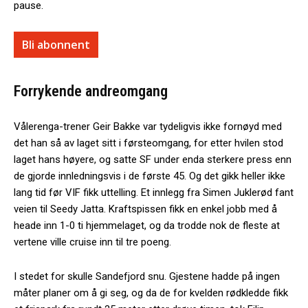
pause.
Bli abonnent
Forrykende andreomgang
Vålerenga-trener Geir Bakke var tydeligvis ikke fornøyd med
det han så av laget sitt i førsteomgang, for etter hvilen stod
laget hans høyere, og satte SF under enda sterkere press enn
de gjorde innledningsvis i de første 45. Og det gikk heller ikke
lang tid før VIF fikk uttelling. Et innlegg fra Simen Juklerød fant
veien til Seedy Jatta. Kraftspissen fikk en enkel jobb med å
heade inn 1-0 ti hjemmelaget, og da trodde nok de fleste at
vertene ville cruise inn til tre poeng.
I stedet for skulle Sandefjord snu. Gjestene hadde på ingen
måter planer om å gi seg, og da de for kvelden rødkledde fikk