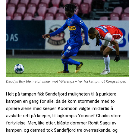
Daddys Boy ble matchvinner mot Vålerenga – her fra kamp mot Kongsvinger.
Helt på tampen fikk Sandefjord muligheten til å punktere
kampen en gang for alle, da de kom stormende med to
spillere alene med keeper. Koomson valgte imidlertid å
avslutte rett på keeper, til lagkompis Youssef Chaibs store
fortvilelse. Men, like etter, blåste dommer Rohit Saggi av
kampen, og dermed tok Sandefjord tre overraskende, og