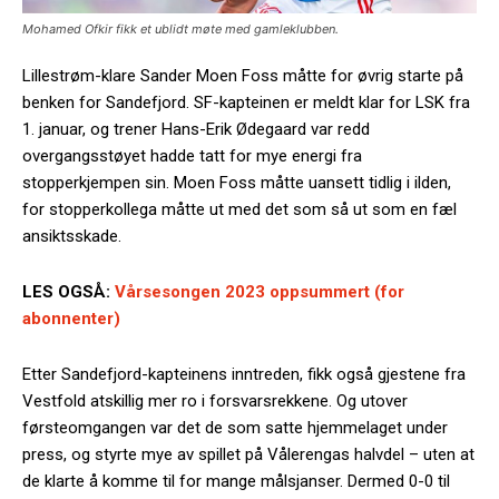
Mohamed Ofkir fikk et ublidt møte med gamleklubben.
Lillestrøm-klare Sander Moen Foss måtte for øvrig starte på
benken for Sandefjord. SF-kapteinen er meldt klar for LSK fra
1. januar, og trener Hans-Erik Ødegaard var redd
overgangsstøyet hadde tatt for mye energi fra
stopperkjempen sin. Moen Foss måtte uansett tidlig i ilden,
for stopperkollega måtte ut med det som så ut som en fæl
ansiktsskade.
LES OGSÅ:
Vårsesongen 2023 oppsummert (for
abonnenter)
Etter Sandefjord-kapteinens inntreden, fikk også gjestene fra
Vestfold atskillig mer ro i forsvarsrekkene. Og utover
førsteomgangen var det de som satte hjemmelaget under
press, og styrte mye av spillet på Vålerengas halvdel – uten at
de klarte å komme til for mange målsjanser. Dermed 0-0 til