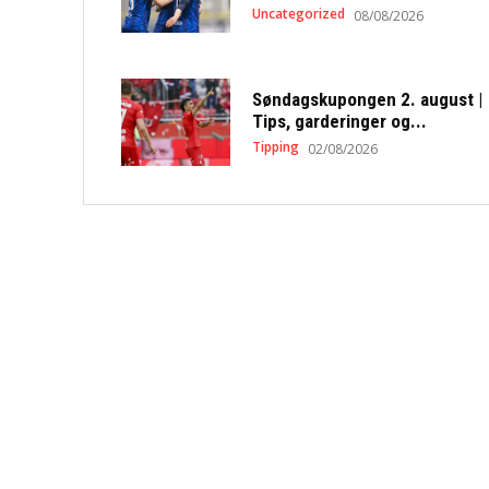
Uncategorized
08/08/2026
Søndagskupongen 2. august |
Tips, garderinger og...
Tipping
02/08/2026