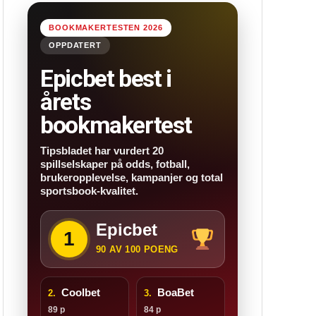
BOOKMAKERTESTEN 2026
OPPDATERT
Epicbet best i
årets
bookmakertest
Tipsbladet har vurdert 20
spillselskaper på odds, fotball,
brukeropplevelse, kampanjer og total
sportsbook-kvalitet.
Epicbet
1
90 AV 100 POENG
Coolbet
BoaBet
2.
3.
89 p
84 p