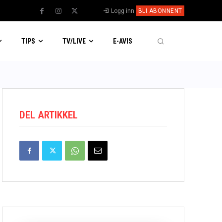
Logg inn
BLI ABONNENT
TIPS
TV/LIVE
E-AVIS
DEL ARTIKKEL