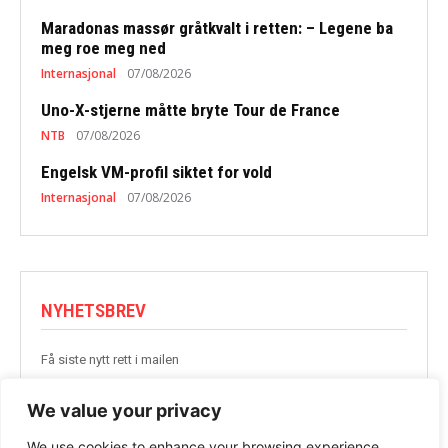
Maradonas massør gråtkvalt i retten: – Legene ba
meg roe meg ned
Internasjonal
07/08/2026
Uno-X-stjerne måtte bryte Tour de France
NTB
07/08/2026
Engelsk VM-profil siktet for vold
Internasjonal
07/08/2026
NYHETSBREV
Få siste nytt rett i mailen
BLI MED
We value your privacy
We use cookies to enhance your browsing experience,