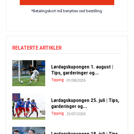
*Betalingskort må benyttes ved bestilling.
RELATERTE ARTIKLER
Lørdagskupongen 1. august |
Tips, garderinger og...
Tipping
01/08/2026
Lørdagskupongen 25. juli | Tips,
garderinger og...
Tipping
25/07/2026
Lørdagskupongen 18. juli | Tips,