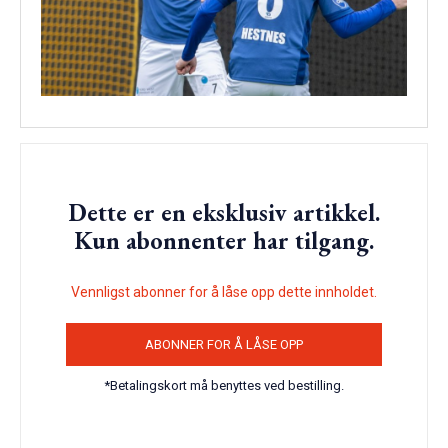
Dette er en eksklusiv artikkel.
Kun abonnenter har tilgang.
Vennligst abonner for å låse opp dette innholdet.
ABONNER FOR Å LÅSE OPP
*Betalingskort må benyttes ved bestilling.