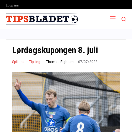
Logg inn
Lørdagskupongen 8. juli
07/07/2023
Thomas Elgheim
Spilltips
Tipping