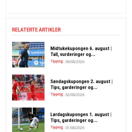
RELATERTE ARTIKLER
Midtukekupongen 6. august |
Tall, vurderinger og...
Tipping
06/08/2026
Søndagskupongen 2. august |
Tips, garderinger og...
Tipping
02/08/2026
Lørdagskupongen 1. august |
Tips, garderinger og...
Tipping
01/08/2026