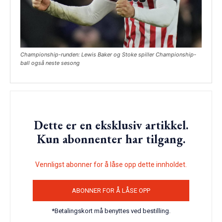
Championship-runden: Lewis Baker og Stoke spiller Championship-
ball også neste sesong
Dette er en eksklusiv artikkel.
Kun abonnenter har tilgang.
Vennligst abonner for å låse opp dette innholdet.
ABONNER FOR Å LÅSE OPP
*Betalingskort må benyttes ved bestilling.