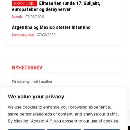
Eliteserien runde 17: Gulljakt,
europafeber og derbynerver
Norsk
07/08/2026
Argentina og Mexico støtter Infantino
Internasjonal
07/08/2026
NYHETSBREV
Få siste nytt rett i mailen
BLI MED
We value your privacy
We use cookies to enhance your browsing experience,
serve personalized ads or content, and analyze our traffic.
By clicking "Accept All", you consent to our use of cookies.