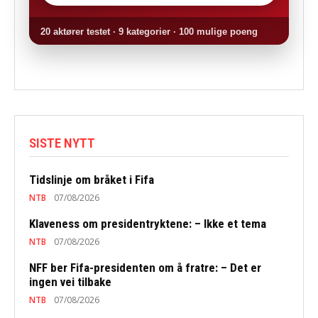
20 aktører testet · 9 kategorier · 100 mulige poeng
SISTE NYTT
Tidslinje om bråket i Fifa
NTB
07/08/2026
Klaveness om presidentryktene: – Ikke et tema
NTB
07/08/2026
NFF ber Fifa-presidenten om å fratre: – Det er
ingen vei tilbake
NTB
07/08/2026