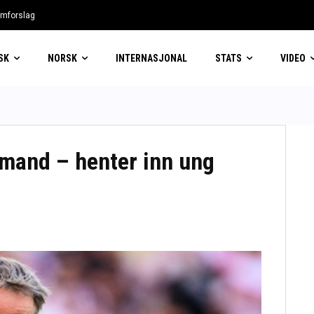
emforslag
SK
NORSK
INTERNASJONAL
STATS
VIDEO
mand – henter inn ung