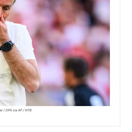
er / DPA via AP / NTB