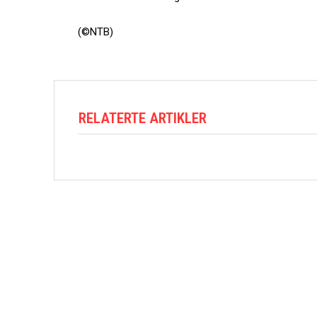
(©NTB)
RELATERTE ARTIKLER