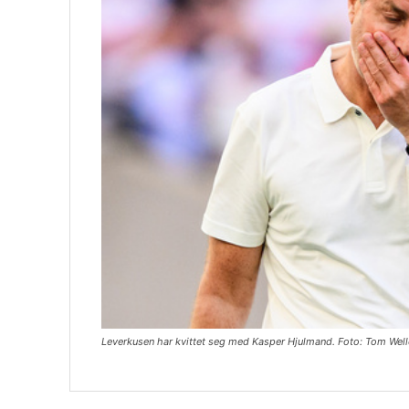
Leverkusen har kvittet seg med Kasper Hjulmand. Foto: Tom Well