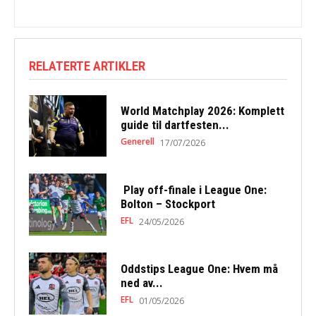
RELATERTE ARTIKLER
World Matchplay 2026: Komplett
guide til dartfesten...
Generell
17/07/2026
Play off-finale i League One:
Bolton – Stockport
EFL
24/05/2026
Oddstips League One: Hvem må
ned av...
EFL
01/05/2026