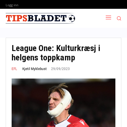
Logg inn
League One: Kulturkræsj i
helgens toppkamp
29/09/2023
Kjetil Myklebust
EFL