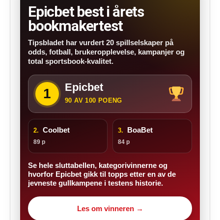
Epicbet best i årets
bookmakertest
Tipsbladet har vurdert 20 spillselskaper på
odds, fotball, brukeropplevelse, kampanjer og
total sportsbook-kvalitet.
Epicbet
1
90 AV 100 POENG
Coolbet
BoaBet
2.
3.
89 p
84 p
Se hele sluttabellen, kategorivinnerne og
hvorfor Epicbet gikk til topps etter en av de
jevneste gullkampene i testens historie.
Les om vinneren →