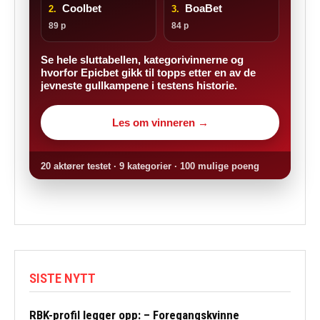
Coolbet
BoaBet
2.
3.
89 p
84 p
Se hele sluttabellen, kategorivinnerne og
hvorfor Epicbet gikk til topps etter en av de
jevneste gullkampene i testens historie.
Les om vinneren →
20 aktører testet · 9 kategorier · 100 mulige poeng
SISTE NYTT
RBK-profil legger opp: – Foregangskvinne