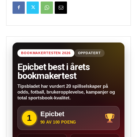
BOOKMAKERTESTEN 2026
OPPDATERT
Epicbet best i årets
bookmakertest
Tipsbladet har vurdert 20 spillselskaper på
odds, fotball, brukeropplevelse, kampanjer og
total sportsbook-kvalitet.
Epicbet
1
90 AV 100 POENG