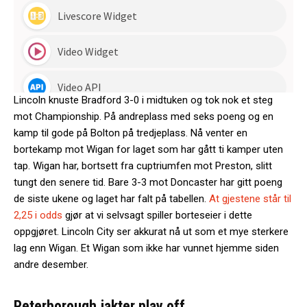
Lincoln knuste Bradford 3-0 i midtuken og tok nok et steg
mot Championship. På andreplass med seks poeng og en
kamp til gode på Bolton på tredjeplass. Nå venter en
bortekamp mot Wigan for laget som har gått ti kamper uten
tap. Wigan har, bortsett fra cuptriumfen mot Preston, slitt
tungt den senere tid. Bare 3-3 mot Doncaster har gitt poeng
de siste ukene og laget har falt på tabellen.
At gjestene står til
2,25 i odds
gjør at vi selvsagt spiller borteseier i dette
oppgjøret. Lincoln City ser akkurat nå ut som et mye sterkere
lag enn Wigan. Et Wigan som ikke har vunnet hjemme siden
andre desember.
Peterborough jakter play off