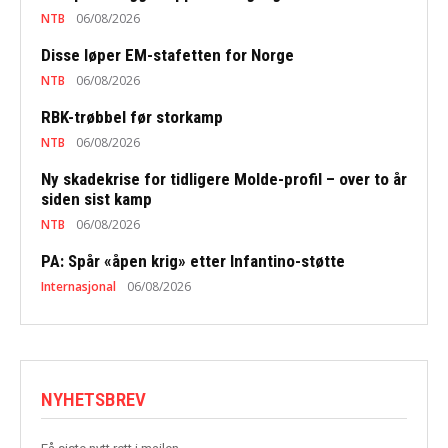
NTB
06/08/2026
Disse løper EM-stafetten for Norge
NTB
06/08/2026
RBK-trøbbel før storkamp
NTB
06/08/2026
Ny skadekrise for tidligere Molde-profil – over to år
siden sist kamp
NTB
06/08/2026
PA: Spår «åpen krig» etter Infantino-støtte
Internasjonal
06/08/2026
NYHETSBREV