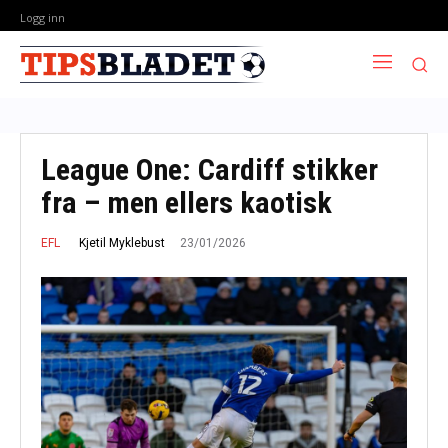
Logg inn
League One: Cardiff stikker
fra – men ellers kaotisk
23/01/2026
Kjetil Myklebust
EFL