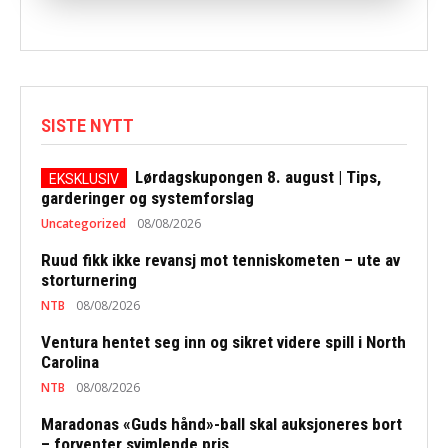
SISTE NYTT
Lørdagskupongen 8. august | Tips,
garderinger og systemforslag
Uncategorized
08/08/2026
Ruud fikk ikke revansj mot tenniskometen – ute av
storturnering
NTB
08/08/2026
Ventura hentet seg inn og sikret videre spill i North
Carolina
NTB
08/08/2026
Maradonas «Guds hånd»-ball skal auksjoneres bort
– forventer svimlende pris