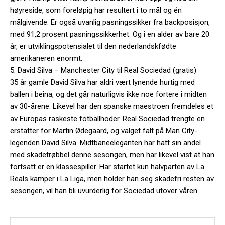
høyreside, som foreløpig har resultert i to mål og én
målgivende. Er også uvanlig pasningssikker fra backposisjon,
med 91,2 prosent pasningssikkerhet. Og i en alder av bare 20
år, er utviklingspotensialet til den nederlandskfødte
amerikaneren enormt.
5. David Silva – Manchester City til Real Sociedad (gratis)
35 år gamle David Silva har aldri vært lynende hurtig med
ballen i beina, og det går naturligvis ikke noe fortere i midten
av 30-årene. Likevel har den spanske maestroen fremdeles et
av Europas raskeste fotballhoder. Real Sociedad trengte en
erstatter for Martin Ødegaard, og valget falt på Man City-
legenden David Silva. Midtbaneeleganten har hatt sin andel
med skadetrøbbel denne sesongen, men har likevel vist at han
fortsatt er en klassespiller. Har startet kun halvparten av La
Reals kamper i La Liga, men holder han seg skadefri resten av
sesongen, vil han bli uvurderlig for Sociedad utover våren.