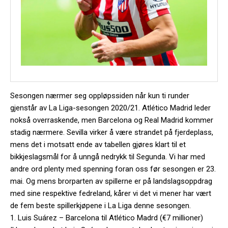
Sesongen nærmer seg oppløpssiden når kun ti runder
gjenstår av La Liga-sesongen 2020/21. Atlético Madrid leder
nokså overraskende, men Barcelona og Real Madrid kommer
stadig nærmere. Sevilla virker å være strandet på fjerdeplass,
mens det i motsatt ende av tabellen gjøres klart til et
bikkjeslagsmål for å unngå nedrykk til Segunda. Vi har med
andre ord plenty med spenning foran oss før sesongen er 23.
mai. Og mens brorparten av spillerne er på landslagsoppdrag
med sine respektive fedreland, kårer vi det vi mener har vært
de fem beste spillerkjøpene i La Liga denne sesongen.
1. Luis Suárez – Barcelona til Atlético Madrd (€7 millioner)