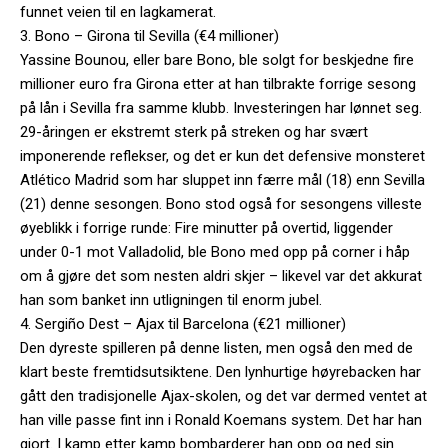
funnet veien til en lagkamerat.
3. Bono – Girona til Sevilla (€4 millioner)
Yassine Bounou, eller bare Bono, ble solgt for beskjedne fire
millioner euro fra Girona etter at han tilbrakte forrige sesong
på lån i Sevilla fra samme klubb. Investeringen har lønnet seg.
29-åringen er ekstremt sterk på streken og har svært
imponerende reflekser, og det er kun det defensive monsteret
Atlético Madrid som har sluppet inn færre mål (18) enn Sevilla
(21) denne sesongen. Bono stod også for sesongens villeste
øyeblikk i forrige runde: Fire minutter på overtid, liggender
under 0-1 mot Valladolid, ble Bono med opp på corner i håp
om å gjøre det som nesten aldri skjer – likevel var det akkurat
han som banket inn utligningen til enorm jubel.
4. Sergiño Dest – Ajax til Barcelona (€21 millioner)
Den dyreste spilleren på denne listen, men også den med de
klart beste fremtidsutsiktene. Den lynhurtige høyrebacken har
gått den tradisjonelle Ajax-skolen, og det var dermed ventet at
han ville passe fint inn i Ronald Koemans system. Det har han
gjort. I kamp etter kamp bombarderer han opp og ned sin