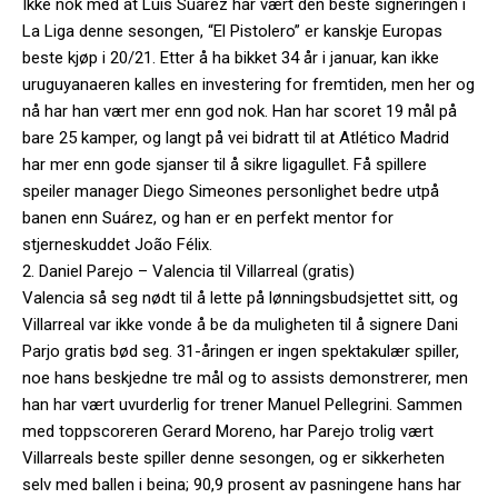
Ikke nok med at Luis Suárez har vært den beste signeringen i
La Liga denne sesongen, “El Pistolero” er kanskje Europas
beste kjøp i 20/21. Etter å ha bikket 34 år i januar, kan ikke
uruguyanaeren kalles en investering for fremtiden, men her og
nå har han vært mer enn god nok. Han har scoret 19 mål på
bare 25 kamper, og langt på vei bidratt til at Atlético Madrid
har mer enn gode sjanser til å sikre ligagullet. Få spillere
speiler manager Diego Simeones personlighet bedre utpå
banen enn Suárez, og han er en perfekt mentor for
stjerneskuddet João Félix.
2. Daniel Parejo – Valencia til Villarreal (gratis)
Valencia så seg nødt til å lette på lønningsbudsjettet sitt, og
Villarreal var ikke vonde å be da muligheten til å signere Dani
Parjo gratis bød seg. 31-åringen er ingen spektakulær spiller,
noe hans beskjedne tre mål og to assists demonstrerer, men
han har vært uvurderlig for trener Manuel Pellegrini. Sammen
med toppscoreren Gerard Moreno, har Parejo trolig vært
Villarreals beste spiller denne sesongen, og er sikkerheten
selv med ballen i beina; 90,9 prosent av pasningene hans har