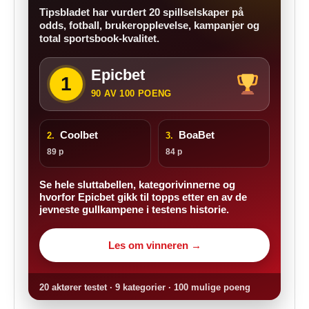
Tipsbladet har vurdert 20 spillselskaper på
odds, fotball, brukeropplevelse, kampanjer og
total sportsbook-kvalitet.
Epicbet
1
90 AV 100 POENG
Coolbet
BoaBet
2.
3.
89 p
84 p
Se hele sluttabellen, kategorivinnerne og
hvorfor Epicbet gikk til topps etter en av de
jevneste gullkampene i testens historie.
Les om vinneren →
20 aktører testet · 9 kategorier · 100 mulige poeng