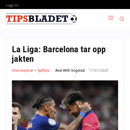
Logg inn
La Liga: Barcelona tar opp
jakten
17/01/2025
Axel With Gogstad
Internasjonal
Spilltips