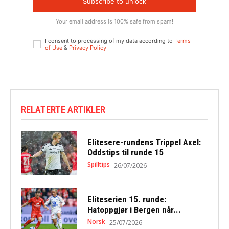
Subscribe to unlock
Your email address is 100% safe from spam!
I consent to processing of my data according to
Terms
of Use
&
Privacy Policy
RELATERTE ARTIKLER
Elitesere-rundens Trippel Axel:
Oddstips til runde 15
Spilltips
26/07/2026
Eliteserien 15. runde:
Hatoppgjør i Bergen når...
Norsk
25/07/2026