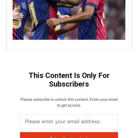
This Content Is Only For
Subscribers
Please subscribe to unlock this content. Enter your email
to get access.