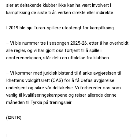
sier at deltakende klubber ikke kan ha vært involvert i
kampfiksing de siste ti år, verken direkte eller indirekte.
I 2019 ble sju Turan-spillere utestengt for kampfiksing.
– Vi ble nummer tre i sesongen 2025-26, etter å ha overholdt
alle regler, og vi har gjort oss fortjent til å spille i
conferenceligaen, står det i en uttalelse fra klubben.
– Vi kommer med juridisk bistand til å anke avgjørelsen til
Idrettens voldgiftsrett (CAS) for å få Uefas avgjørelse
underkjent og sikre vår deltakelse. Vi forbereder oss som
vanlig til kvalifiseringskampene og reiser allerede denne
måneden til Tyrkia på treningsleir.
(©NTB)