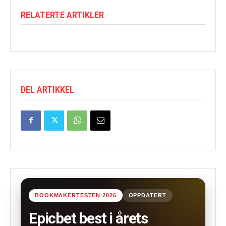
RELATERTE ARTIKLER
DEL ARTIKKEL
BOOKMAKERTESTEN 2026
OPPDATERT
Epicbet best i årets