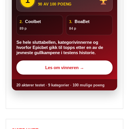
1
90 AV 100 POENG
Coolbet
BoaBet
2.
3.
89 p
84 p
Se hele sluttabellen, kategorivinnerne og
hvorfor Epicbet gikk til topps etter en av de
jevneste gullkampene i testens historie.
Les om vinneren →
20 aktører testet · 9 kategorier · 100 mulige poeng