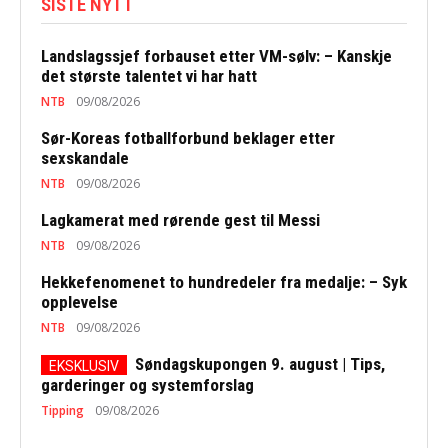
SISTE NYTT
Landslagssjef forbauset etter VM-sølv: – Kanskje
det største talentet vi har hatt
NTB
09/08/2026
Sør-Koreas fotballforbund beklager etter
sexskandale
NTB
09/08/2026
Lagkamerat med rørende gest til Messi
NTB
09/08/2026
Hekkefenomenet to hundredeler fra medalje: – Syk
opplevelse
NTB
09/08/2026
Søndagskupongen 9. august | Tips,
garderinger og systemforslag
Tipping
09/08/2026