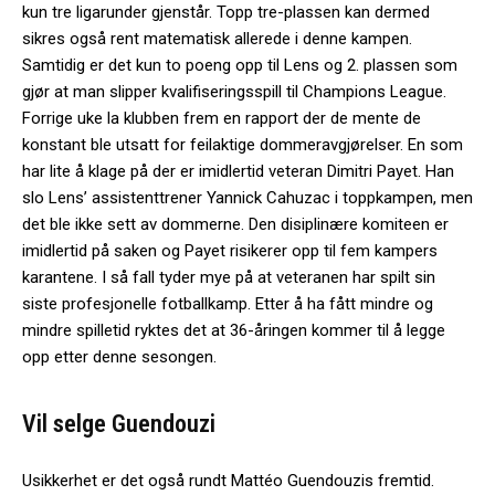
kun tre ligarunder gjenstår. Topp tre-plassen kan dermed
sikres også rent matematisk allerede i denne kampen.
Samtidig er det kun to poeng opp til Lens og 2. plassen som
gjør at man slipper kvalifiseringsspill til Champions League.
Forrige uke la klubben frem en rapport der de mente de
konstant ble utsatt for feilaktige dommeravgjørelser. En som
har lite å klage på der er imidlertid veteran Dimitri Payet. Han
slo Lens’ assistenttrener Yannick Cahuzac i toppkampen, men
det ble ikke sett av dommerne. Den disiplinære komiteen er
imidlertid på saken og Payet risikerer opp til fem kampers
karantene. I så fall tyder mye på at veteranen har spilt sin
siste profesjonelle fotballkamp. Etter å ha fått mindre og
mindre spilletid ryktes det at 36-åringen kommer til å legge
opp etter denne sesongen.
Vil selge Guendouzi
Usikkerhet er det også rundt Mattéo Guendouzis fremtid.