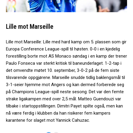
Lille mot Marseille
Lille mot Marseille: Lille med hard kamp om 5. plassen som gir
Europa Conference League-spill til høsten. 0-0 i en kjedelig
forestilling borte mot AS Monaco søndag i en kamp der trener
Paulo Fonseca var sterkt kritisk til baneunderlaget. 1-2-tap i
det omvendte møtet 10. september, 3-0-2 på de fem siste
tilsvarende oppgjørene. Marseille snudde tidlig baklengsmål til
3-1-seier hjemme mot Angers og kan dermed forberede seg
på Champions League-spill neste sesong. Det var den femte
strake ligakampen med over 2,5 mål. Matteo Guendouzi var
tilbake i startoppstillingen. Dimitri Payet spilte også, men kan
nå være ferdig i klubben da han risikerer fem kampers
karantene for slaget mot Yannick Cahuzac.