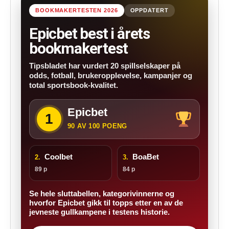
BOOKMAKERTESTEN 2026
OPPDATERT
Epicbet best i årets
bookmakertest
Tipsbladet har vurdert 20 spillselskaper på
odds, fotball, brukeropplevelse, kampanjer og
total sportsbook-kvalitet.
Epicbet
1
90 AV 100 POENG
Coolbet
BoaBet
2.
3.
89 p
84 p
Se hele sluttabellen, kategorivinnerne og
hvorfor Epicbet gikk til topps etter en av de
jevneste gullkampene i testens historie.