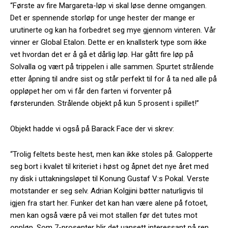
“Første av fire Margareta-løp vi skal løse denne omgangen.
Det er spennende storløp for unge hester der mange er
urutinerte og kan ha forbedret seg mye gjennom vinteren. Vår
vinner er Global Etalon. Dette er en knallsterk type som ikke
vet hvordan det er å gå et dårlig løp. Har gått fire løp på
Solvalla og vært på trippelen i alle sammen. Spurtet strålende
etter åpning til andre sist og står perfekt til for å ta ned alle på
oppløpet her om vi får den farten vi forventer på
førsterunden. Strålende objekt på kun 5 prosent i spillet!”
Objekt hadde vi også på Barack Face der vi skrev:
“Trolig feltets beste hest, men kan ikke stoles på. Galopperte
seg bort i kvalet til kriteriet i høst og åpnet det nye året med
ny disk i uttakningsløpet til Konung Gustaf V:s Pokal. Verste
motstander er seg selv. Adrian Kolgjini bøtter naturligvis til
igjen fra start her. Funker det kan han være alene på fotoet,
men kan også være på vei mot stallen før det tutes mot
oppløp. Som 7-prosenter blir det uansett interessant på ren