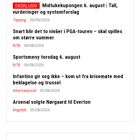
Midtukekupongen 6. august | Tall,
vurderinger og systemforslag
Tipping
06/08/2026
Snart blir det to nivåer i PGA-touren – skal spilles
om større summer
NTB
06/08/2026
Sportsmeny torsdag 6. august
NTB
06/08/2026
Infantino gir seg ikke – kom ut fra krisemøte med
beklagelse og trussel
Internasjonal
05/08/2026
Arsenal solgte Nørgaard til Everton
Engelsk
05/08/2026