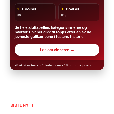
Coolbet
BoaBet
2.
3.
89 p
84 p
Se hele sluttabellen, kategorivinnerne og
hvorfor Epicbet gikk til topps etter en av de
jevneste gullkampene i testens historie.
Les om vinneren →
20 aktører testet · 9 kategorier · 100 mulige poeng
SISTE NYTT