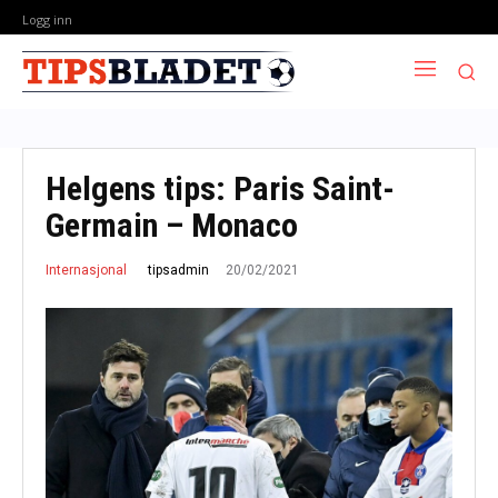
Logg inn
Helgens tips: Paris Saint-
Germain – Monaco
20/02/2021
tipsadmin
Internasjonal