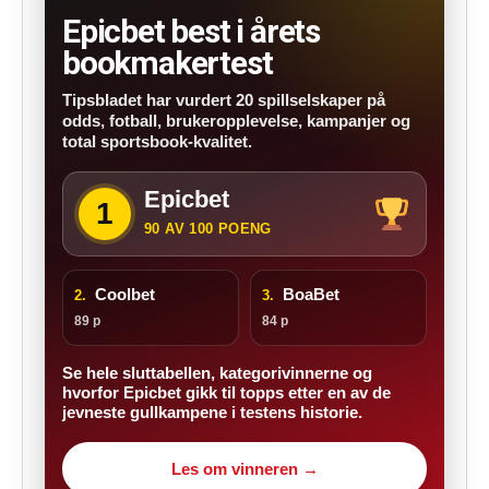
Epicbet best i årets
bookmakertest
Tipsbladet har vurdert 20 spillselskaper på
odds, fotball, brukeropplevelse, kampanjer og
total sportsbook-kvalitet.
Epicbet
1
90 AV 100 POENG
Coolbet
BoaBet
2.
3.
89 p
84 p
Se hele sluttabellen, kategorivinnerne og
hvorfor Epicbet gikk til topps etter en av de
jevneste gullkampene i testens historie.
Les om vinneren →