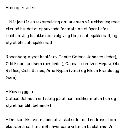
Hun røper videre:
– Når jeg får en tekstmelding om at enten så trekker jeg meg,
eller så blir det et opprivende årsmøte og et åpent sår i
klubben. Jeg har ikke noe valg. Jeg blir jo satt sjakk matt, og
styret blir satt sjakk matt.
Rosenborg-styret består av Cecilie Gotaas Johnsen (leder),
Odd Einar Landsem (nestleder), Carina Lorentzen Hepsø, Ola
By Rise, Gisle Selnes, Arne Nypan (vara) og Eileen Brandsegg
(vara).
– Kniv i ryggen
Gotaas Johnsen er tydelig på at hun misliker måten hun og
styret har blitt behandlet.
– Det kan ikke være sånn at vi skal sitte med en trussel om
ekstraordinært årsmøte hver gang vi tar en beslutning. Vi