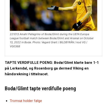
221013 Amahl Pellegrino of Bodø/Glimt during the UEFA Europa
League football match between Bodø/Glimt and Arsenal on October
13, 2022 in Bodø. Photo: Vegard Grøtt / BILDBYRÅN / kod VG /
VG0368
TAPTE VERDIFULLE POENG: Bodø/Glimt klarte bare 1-1
på Lerkendal, og Rosenborg ga dermed Viking en
håndsrekning i tittelracet.
Bodø/Glimt tapte verdifulle poeng
Tromsø holder følge