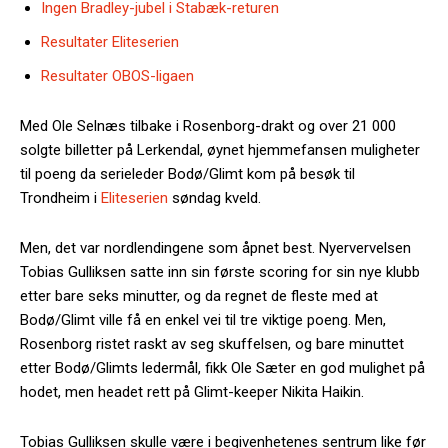
Ingen Bradley-jubel i Stabæk-returen
Resultater Eliteserien
Resultater OBOS-ligaen
Med Ole Selnæs tilbake i Rosenborg-drakt og over 21 000
solgte billetter på Lerkendal, øynet hjemmefansen muligheter
til poeng da serieleder Bodø/Glimt kom på besøk til
Trondheim i
Eliteserien
søndag kveld.
Men, det var nordlendingene som åpnet best. Nyervervelsen
Tobias Gulliksen satte inn sin første scoring for sin nye klubb
etter bare seks minutter, og da regnet de fleste med at
Bodø/Glimt ville få en enkel vei til tre viktige poeng. Men,
Rosenborg ristet raskt av seg skuffelsen, og bare minuttet
etter Bodø/Glimts ledermål, fikk Ole Sæter en god mulighet på
hodet, men headet rett på Glimt-keeper Nikita Haikin.
Tobias Gulliksen skulle være i begivenhetenes sentrum like før