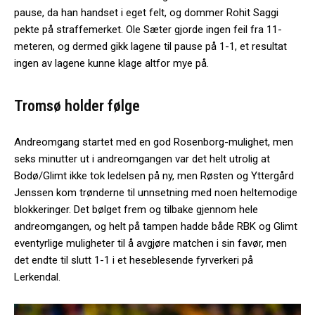
pause, da han handset i eget felt, og dommer Rohit Saggi
pekte på straffemerket. Ole Sæter gjorde ingen feil fra 11-
meteren, og dermed gikk lagene til pause på 1-1, et resultat
ingen av lagene kunne klage altfor mye på.
Tromsø holder følge
Andreomgang startet med en god Rosenborg-mulighet, men
seks minutter ut i andreomgangen var det helt utrolig at
Bodø/Glimt ikke tok ledelsen på ny, men Røsten og Yttergård
Jenssen kom trønderne til unnsetning med noen heltemodige
blokkeringer. Det bølget frem og tilbake gjennom hele
andreomgangen, og helt på tampen hadde både RBK og Glimt
eventyrlige muligheter til å avgjøre matchen i sin favør, men
det endte til slutt 1-1 i et heseblesende fyrverkeri på
Lerkendal.