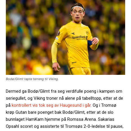
Bodø/Glimt tapte terreng til Viking.
Dermed ga Bodø/Glimt fra seg verdifulle poeng i kampen om
seriegullet, og Viking troner nå alene på tabelltopp, etter at de
på
kontrollert vis tok seg av Haugesund i går.
Og i Tromsø
krøp Gutan bare poenget bak Bodø/Glimt, etter at de slo
bunnlaget HamKam hjemme på Romssa Arena. Sakarias
Opsahl scoret og assisterte til Tromsøs 2-0-ledelse til pause,