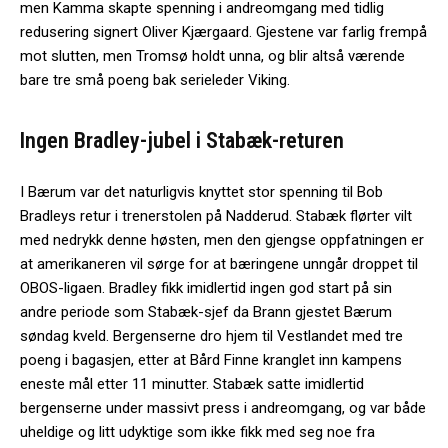
men Kamma skapte spenning i andreomgang med tidlig
redusering signert Oliver Kjærgaard. Gjestene var farlig frempå
mot slutten, men Tromsø holdt unna, og blir altså værende
bare tre små poeng bak serieleder Viking.
Ingen Bradley-jubel i Stabæk-returen
I Bærum var det naturligvis knyttet stor spenning til Bob
Bradleys retur i trenerstolen på Nadderud. Stabæk flørter vilt
med nedrykk denne høsten, men den gjengse oppfatningen er
at amerikaneren vil sørge for at bæringene unngår droppet til
OBOS-ligaen. Bradley fikk imidlertid ingen god start på sin
andre periode som Stabæk-sjef da Brann gjestet Bærum
søndag kveld. Bergenserne dro hjem til Vestlandet med tre
poeng i bagasjen, etter at Bård Finne kranglet inn kampens
eneste mål etter 11 minutter. Stabæk satte imidlertid
bergenserne under massivt press i andreomgang, og var både
uheldige og litt udyktige som ikke fikk med seg noe fra