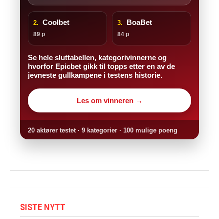
Coolbet
BoaBet
2.
3.
89 p
84 p
Se hele sluttabellen, kategorivinnerne og
hvorfor Epicbet gikk til topps etter en av de
jevneste gullkampene i testens historie.
Les om vinneren →
20 aktører testet · 9 kategorier · 100 mulige poeng
SISTE NYTT