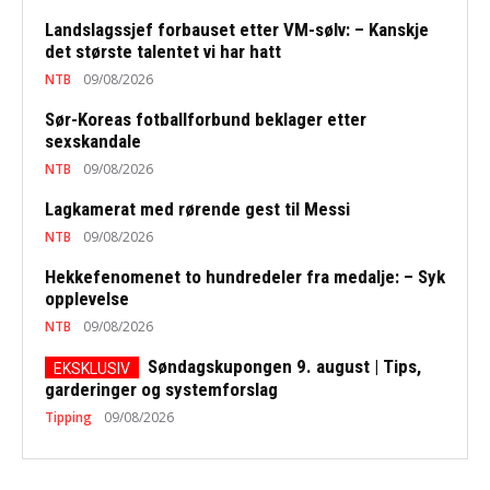
Landslagssjef forbauset etter VM-sølv: – Kanskje
det største talentet vi har hatt
NTB
09/08/2026
Sør-Koreas fotballforbund beklager etter
sexskandale
NTB
09/08/2026
Lagkamerat med rørende gest til Messi
NTB
09/08/2026
Hekkefenomenet to hundredeler fra medalje: – Syk
opplevelse
NTB
09/08/2026
Søndagskupongen 9. august | Tips,
garderinger og systemforslag
Tipping
09/08/2026