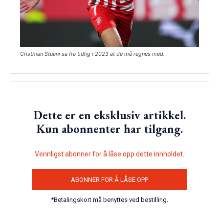
Cristhian Stuani sa fra tidlig i 2023 at de må regnes med.
Dette er en eksklusiv artikkel.
Kun abonnenter har tilgang.
Vennligst abonner for å låse opp dette innholdet.
ABONNER FOR Å LÅSE OPP
*Betalingskort må benyttes ved bestilling.