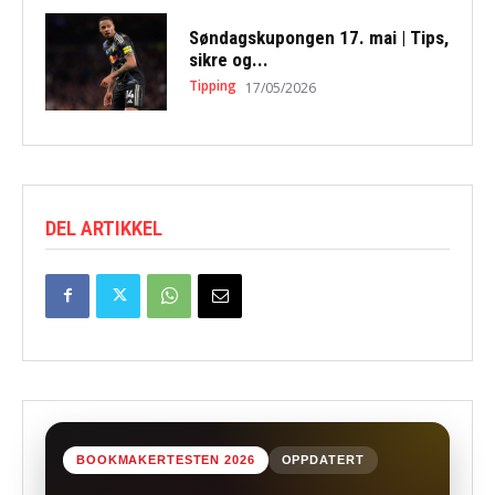
Søndagskupongen 17. mai | Tips,
sikre og...
Tipping
17/05/2026
DEL ARTIKKEL
BOOKMAKERTESTEN 2026
OPPDATERT