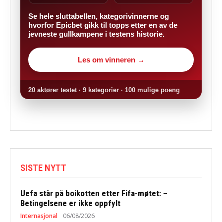
Se hele sluttabellen, kategorivinnerne og
hvorfor Epicbet gikk til topps etter en av de
jevneste gullkampene i testens historie.
Les om vinneren →
20 aktører testet · 9 kategorier · 100 mulige poeng
SISTE NYTT
Uefa står på boikotten etter Fifa-møtet: –
Betingelsene er ikke oppfylt
Internasjonal
06/08/2026