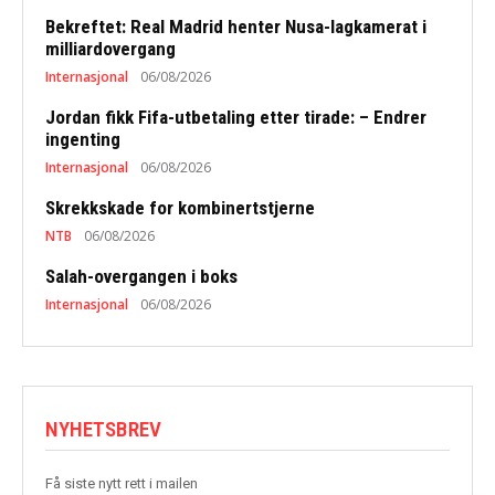
Bekreftet: Real Madrid henter Nusa-lagkamerat i
milliardovergang
Internasjonal
06/08/2026
Jordan fikk Fifa-utbetaling etter tirade: – Endrer
ingenting
Internasjonal
06/08/2026
Skrekkskade for kombinertstjerne
NTB
06/08/2026
Salah-overgangen i boks
Internasjonal
06/08/2026
NYHETSBREV
Få siste nytt rett i mailen