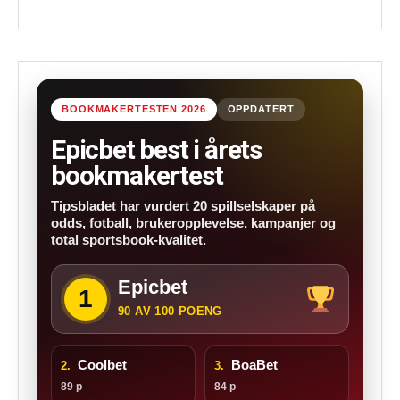
BOOKMAKERTESTEN 2026
OPPDATERT
Epicbet best i årets
bookmakertest
Tipsbladet har vurdert 20 spillselskaper på
odds, fotball, brukeropplevelse, kampanjer og
total sportsbook-kvalitet.
Epicbet
1
90 AV 100 POENG
Coolbet
BoaBet
2.
3.
89 p
84 p