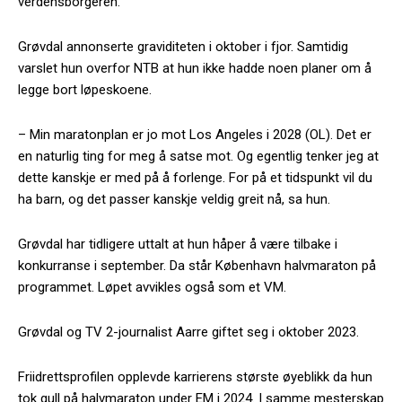
verdensborgeren.
Grøvdal annonserte graviditeten i oktober i fjor. Samtidig
varslet hun overfor NTB at hun ikke hadde noen planer om å
legge bort løpeskoene.
– Min maratonplan er jo mot Los Angeles i 2028 (OL). Det er
en naturlig ting for meg å satse mot. Og egentlig tenker jeg at
dette kanskje er med på å forlenge. For på et tidspunkt vil du
ha barn, og det passer kanskje veldig greit nå, sa hun.
Grøvdal har tidligere uttalt at hun håper å være tilbake i
konkurranse i september. Da står København halvmaraton på
programmet. Løpet avvikles også som et VM.
Grøvdal og TV 2-journalist Aarre giftet seg i oktober 2023.
Friidrettsprofilen opplevde karrierens største øyeblikk da hun
tok gull på halvmaraton under EM i 2024. I samme mesterskap