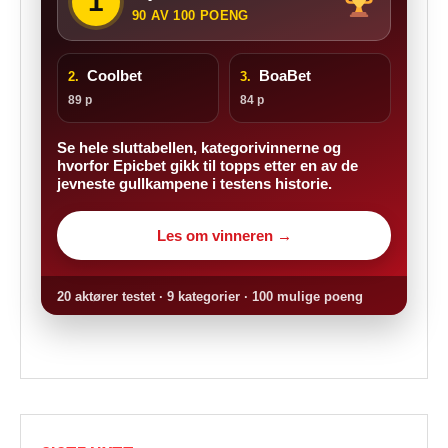
1
90 AV 100 POENG
Coolbet
BoaBet
2.
3.
89 p
84 p
Se hele sluttabellen, kategorivinnerne og
hvorfor Epicbet gikk til topps etter en av de
jevneste gullkampene i testens historie.
Les om vinneren →
20 aktører testet · 9 kategorier · 100 mulige poeng