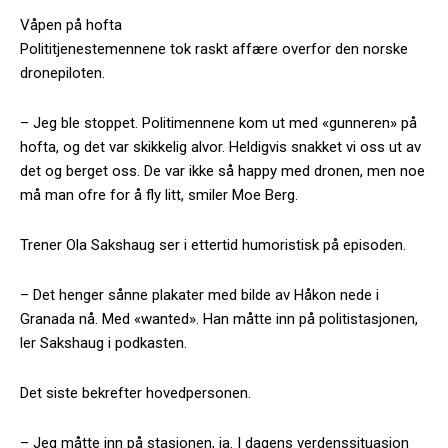
Våpen på hofta
Polititjenestemennene tok raskt affære overfor den norske
dronepiloten.
– Jeg ble stoppet. Politimennene kom ut med «gunneren» på
hofta, og det var skikkelig alvor. Heldigvis snakket vi oss ut av
det og berget oss. De var ikke så happy med dronen, men noe
må man ofre for å fly litt, smiler Moe Berg.
Trener Ola Sakshaug ser i ettertid humoristisk på episoden.
– Det henger sånne plakater med bilde av Håkon nede i
Granada nå. Med «wanted». Han måtte inn på politistasjonen,
ler Sakshaug i podkasten.
Det siste bekrefter hovedpersonen.
– Jeg måtte inn på stasjonen, ja. I dagens verdenssituasjon