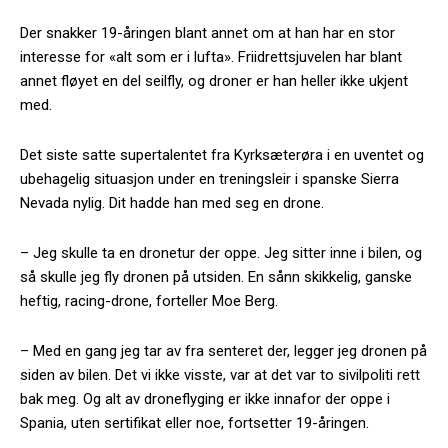
Der snakker 19-åringen blant annet om at han har en stor
interesse for «alt som er i lufta». Friidrettsjuvelen har blant
annet fløyet en del seilfly, og droner er han heller ikke ukjent
med.
Det siste satte supertalentet fra Kyrksæterøra i en uventet og
ubehagelig situasjon under en treningsleir i spanske Sierra
Nevada nylig. Dit hadde han med seg en drone.
– Jeg skulle ta en dronetur der oppe. Jeg sitter inne i bilen, og
så skulle jeg fly dronen på utsiden. En sånn skikkelig, ganske
heftig, racing-drone, forteller Moe Berg.
– Med en gang jeg tar av fra senteret der, legger jeg dronen på
siden av bilen. Det vi ikke visste, var at det var to sivilpoliti rett
bak meg. Og alt av droneflyging er ikke innafor der oppe i
Spania, uten sertifikat eller noe, fortsetter 19-åringen.