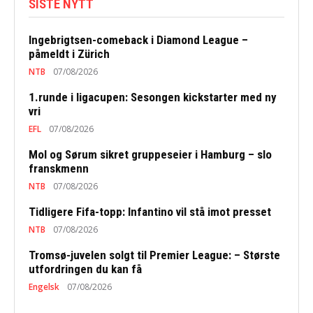
SISTE NYTT
Ingebrigtsen-comeback i Diamond League –
påmeldt i Zürich
NTB
07/08/2026
1.runde i ligacupen: Sesongen kickstarter med ny
vri
EFL
07/08/2026
Mol og Sørum sikret gruppeseier i Hamburg – slo
franskmenn
NTB
07/08/2026
Tidligere Fifa-topp: Infantino vil stå imot presset
NTB
07/08/2026
Tromsø-juvelen solgt til Premier League: – Største
utfordringen du kan få
Engelsk
07/08/2026