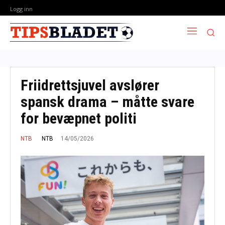
Logg inn
Friidrettsjuvel avslører
spansk drama – måtte svare
for bevæpnet politi
14/05/2026
NTB
NTB