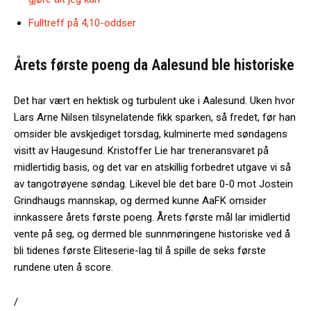
Fulltreff på 4,10-oddser
Årets første poeng da Aalesund ble historiske
Det har vært en hektisk og turbulent uke i Aalesund. Uken hvor
Lars Arne Nilsen tilsynelatende fikk sparken, så fredet, før han
omsider ble avskjediget torsdag, kulminerte med søndagens
visitt av Haugesund. Kristoffer Lie har treneransvaret på
midlertidig basis, og det var en atskillig forbedret utgave vi så
av tangotrøyene søndag. Likevel ble det bare 0-0 mot Jostein
Grindhaugs mannskap, og dermed kunne AaFK omsider
innkassere årets første poeng. Årets første mål lar imidlertid
vente på seg, og dermed ble sunnmøringene historiske ved å
bli tidenes første Eliteserie-lag til å spille de seks første
rundene uten å score.
/