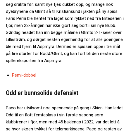
seg drakta før, samt nye fjes dukket opp, og mange nok
øyebrynene da Glimt så til Kristiansund i jakten på ny spiss.
Faris Pemi ble hentet fra laget som rykket ned fra Eliteserien i
fjor, men 22-åringen har ikke gjort seg bort i sin nye klubb.
Søndag headet han inn begge målene i Glimts 2-1-seier over
Lillestrøm, og sørget nesten egenhendig for at alle poengene
ble med hjem til Aspmyra. Dermed er spissen oppe i tre mål
på fire starter for Bodø/Glimt, og kan fort bli den neste store
spillereksporten fra Aspmyra.
Pemi-dobbel
Odd er bunnsolide defensivt
Paco har utvilsomt noe spennende på gang i Skien. Han ledet
Odd til en flott femteplass i sin første sesong som
klubbtrener i fjor, men med 45 baklengs i 2022, var det lett å
se hvor skoen trykket for telemarkingene. Paco og resten av