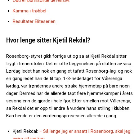
Odd er bunnsolide defensivt
Kamma i trøbbel
Resultater Eliteserien
Hvor lenge sitter Kjetil Rekdal?
Rosenborg-styret gikk forrige ut og sa at Kjetil Rekdal sitter
trygt i trenerstolen. Det er ofte begynnelsen på slutten av visa.
Lørdag ledet han nok en gang et tafatt Rosenborg-lag, og nok
en gang ledet han de til tap. 1-3-nederlaget for Vålerenga
lørdag, var trøndernes andre strake hjemmetap på bare noen
dager. Dermed har de allerede tapt flere hjemmekamper i årets
sesong enn de gjorde i hele fjor. Etter smellen mot Vålerenga,
sa Rekdal det er opp til andre å vurdere hans stilling i klubben.
Kan hende er den vurderingsprosessen allerede i gang.
Kjetil Rekdal:
– Så lenge jeg er ansatt i Rosenborg, skal jeg
gjøre alt jeg kan