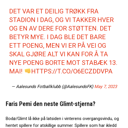
DET VAR ET DEILIG TRØKK FRA
STADION I DAG, OG VI TAKKER HVER
OG EN AV DERE FOR STØTTEN. DET
BETYR MYE. I DAG BLE DET BARE
ETT POENG, MEN VI ER PÅ VEI OG
SKAL GJØRE ALT VI KAN FOR Å TA
NYE POENG BORTE MOT STABÆK 13.
MAI!
HTTPS://T.CO/O6ECZDDVPA
— Aalesunds Fotballklubb (@AalesundsFK)
May 7, 2023
Faris Pemi den neste Glimt-stjerna?
Bodø/Glimt lå ikke på latsiden i vinterens overgangsvindu, og
hentet spillere for atskillige summer. Spillere som har ikledd