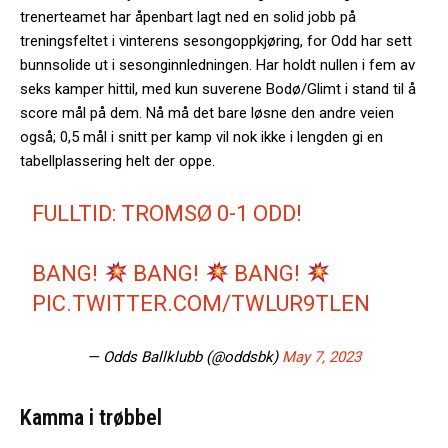
trenerteamet har åpenbart lagt ned en solid jobb på
treningsfeltet i vinterens sesongoppkjøring, for Odd har sett
bunnsolide ut i sesonginnledningen. Har holdt nullen i fem av
seks kamper hittil, med kun suverene Bodø/Glimt i stand til å
score mål på dem. Nå må det bare løsne den andre veien
også; 0,5 mål i snitt per kamp vil nok ikke i lengden gi en
tabellplassering helt der oppe.
FULLTID: TROMSØ 0-1 ODD!
BANG!
BANG!
BANG!
PIC.TWITTER.COM/TWLUR9TLEN
— Odds Ballklubb (@oddsbk)
May 7, 2023
Kamma i trøbbel