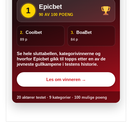
Epicbet
1
90 AV 100 POENG
Coolbet
BoaBet
2.
3.
89 p
84 p
Se hele sluttabellen, kategorivinnerne og
hvorfor Epicbet gikk til topps etter en av de
jevneste gullkampene i testens historie.
Les om vinneren →
20 aktører testet · 9 kategorier · 100 mulige poeng