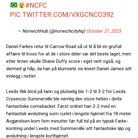
#NCFC
PIC.TWITTER.COM/VXGCNCO392
— NorwichHub (@norwichcityhq)
October 21, 2023
Daniel Farkes retur til Carrow Road så ut til å bli en grufull
affære til tross for at de i store deler var det beste laget, men
etter timen skulle Shane Duffy score i eget nett også, og
dermed gi håp, da han på klumsete vis kneet Daniel James sitt
innlegg i nettet.
Leeds fikk blod på tann og plutselig ble 1-2 til 3-2 for Leeds.
Crysencio Summerville ble nemlig den store helten i dette
fantastiske comebacket. Først ordnet han 2-2 med en
fantastisk avslutning som curlet i lengste hjørnet fra 18 meter.
Avgjørelsen kom fem minutter før full tid på en typisk Farke-
kontring under Leeds med Summerville sitt fantastiske løp og
avslutning i lengste korthjørnet.