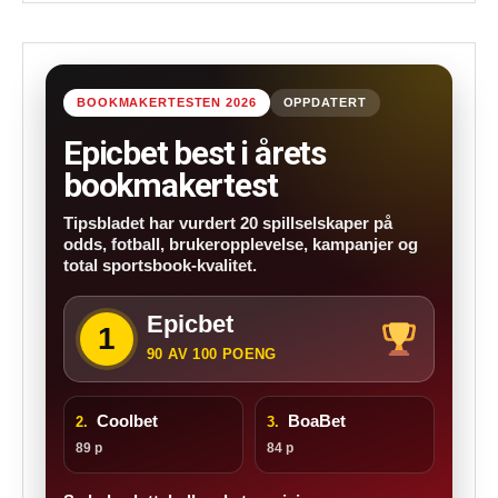
BOOKMAKERTESTEN 2026
OPPDATERT
Epicbet best i årets
bookmakertest
Tipsbladet har vurdert 20 spillselskaper på
odds, fotball, brukeropplevelse, kampanjer og
total sportsbook-kvalitet.
Epicbet
1
90 AV 100 POENG
Coolbet
BoaBet
2.
3.
89 p
84 p