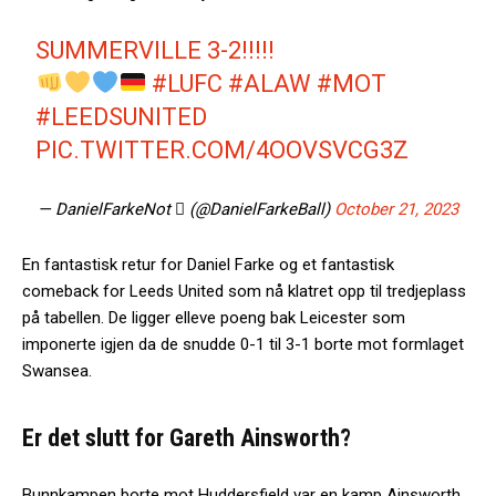
SUMMERVILLE 3-2!!!!!
#LUFC
#ALAW
#MOT
#LEEDSUNITED
PIC.TWITTER.COM/4OOVSVCG3Z
— DanielFarkeNot  (@DanielFarkeBall)
October 21, 2023
En fantastisk retur for Daniel Farke og et fantastisk
comeback for Leeds United som nå klatret opp til tredjeplass
på tabellen. De ligger elleve poeng bak Leicester som
imponerte igjen da de snudde 0-1 til 3-1 borte mot formlaget
Swansea.
Er det slutt for Gareth Ainsworth?
Bunnkampen borte mot Huddersfield var en kamp Ainsworth