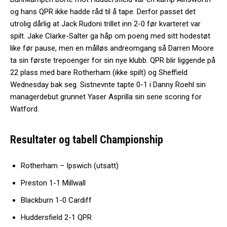
og hans QPR ikke hadde råd til å tape. Derfor passet det
utrolig dårlig at Jack Rudoni trillet inn 2-0 før kvarteret var
spilt. Jake Clarke-Salter ga håp om poeng med sitt hodestøt
like før pause, men en målløs andreomgang så Darren Moore
ta sin første trepoenger for sin nye klubb. QPR blir liggende på
22 plass med bare Rotherham (ikke spilt) og Sheffield
Wednesday bak seg. Sistnevnte tapte 0-1 i Danny Roehl sin
managerdebut grunnet Yaser Asprilla sin sene scoring for
Watford.
Resultater og tabell Championship
Rotherham – Ipswich (utsatt)
Preston 1-1 Millwall
Blackburn 1-0 Cardiff
Huddersfield 2-1 QPR