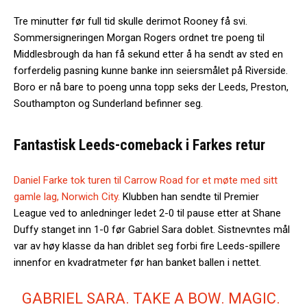
Tre minutter før full tid skulle derimot Rooney få svi.
Sommersigneringen Morgan Rogers ordnet tre poeng til
Middlesbrough da han få sekund etter å ha sendt av sted en
forferdelig pasning kunne banke inn seiersmålet på Riverside.
Boro er nå bare to poeng unna topp seks der Leeds, Preston,
Southampton og Sunderland befinner seg.
Fantastisk Leeds-comeback i Farkes retur
Daniel Farke tok turen til Carrow Road for et møte med sitt
gamle lag, Norwich City.
Klubben han sendte til Premier
League ved to anledninger ledet 2-0 til pause etter at Shane
Duffy stanget inn 1-0 før Gabriel Sara doblet. Sistnevntes mål
var av høy klasse da han driblet seg forbi fire Leeds-spillere
innenfor en kvadratmeter før han banket ballen i nettet.
GABRIEL SARA. TAKE A BOW. MAGIC.