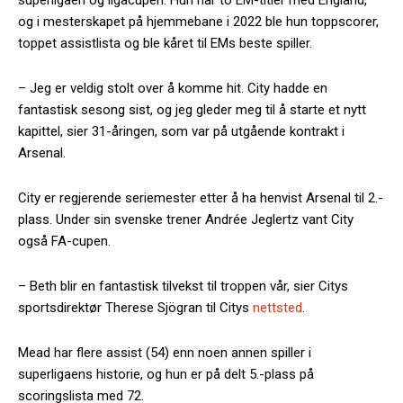
og i mesterskapet på hjemmebane i 2022 ble hun toppscorer,
toppet assistlista og ble kåret til EMs beste spiller.
– Jeg er veldig stolt over å komme hit. City hadde en
fantastisk sesong sist, og jeg gleder meg til å starte et nytt
kapittel, sier 31-åringen, som var på utgående kontrakt i
Arsenal.
City er regjerende seriemester etter å ha henvist Arsenal til 2.-
plass. Under sin svenske trener Andrée Jeglertz vant City
også FA-cupen.
– Beth blir en fantastisk tilvekst til troppen vår, sier Citys
sportsdirektør Therese Sjögran til Citys
nettsted
.
Mead har flere assist (54) enn noen annen spiller i
superligaens historie, og hun er på delt 5.-plass på
scoringslista med 72.