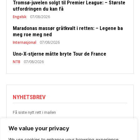
Tromsø-juvelen solgt til Premier League: – Største
utfordringen du kan få
Engelsk
07/08/2026
Maradonas massør gråtkvalt i retten: – Legene ba
meg roe meg ned
Internasjonal
07/08/2026
Uno-X-stjerne måtte bryte Tour de France
NTB
07/08/2026
NYHETSBREV
Få siste nytt rett i mailen
BLI MED
We value your privacy
We use cookies to enhance your browsing experience,