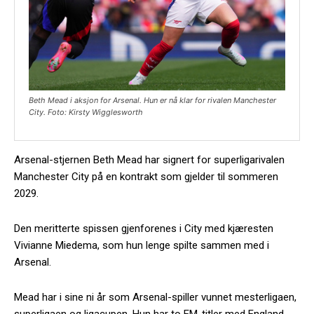
Beth Mead i aksjon for Arsenal. Hun er nå klar for rivalen Manchester
City. Foto: Kirsty Wigglesworth
Arsenal-stjernen Beth Mead har signert for superligarivalen
Manchester City på en kontrakt som gjelder til sommeren
2029.
Den meritterte spissen gjenforenes i City med kjæresten
Vivianne Miedema, som hun lenge spilte sammen med i
Arsenal.
Mead har i sine ni år som Arsenal-spiller vunnet mesterligaen,
superligaen og ligacupen. Hun har to EM-titler med England,