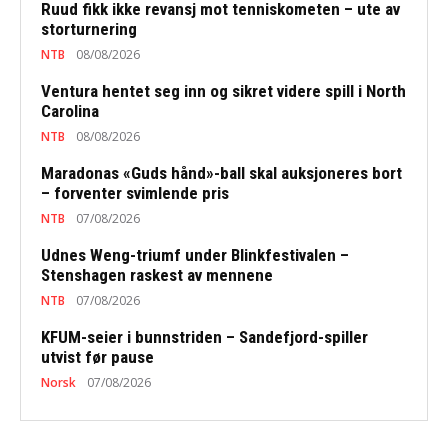
Ruud fikk ikke revansj mot tenniskometen – ute av
storturnering
NTB
08/08/2026
Ventura hentet seg inn og sikret videre spill i North
Carolina
NTB
08/08/2026
Maradonas «Guds hånd»-ball skal auksjoneres bort
– forventer svimlende pris
NTB
07/08/2026
Udnes Weng-triumf under Blinkfestivalen –
Stenshagen raskest av mennene
NTB
07/08/2026
KFUM-seier i bunnstriden – Sandefjord-spiller
utvist før pause
Norsk
07/08/2026