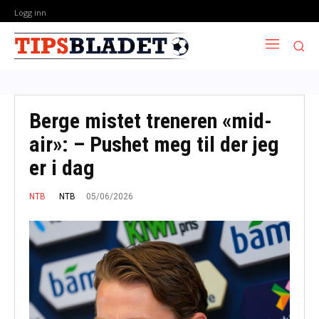
Logg inn
Berge mistet treneren «mid-
air»: – Pushet meg til der jeg
er i dag
05/06/2026
NTB
NTB