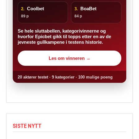
Coolbet
BoaBet
2.
3.
89 p
84 p
Se hele sluttabellen, kategorivinnerne og
hvorfor Epicbet gikk til topps etter en av de
jevneste gullkampene i testens historie.
Les om vinneren →
20 aktører testet · 9 kategorier · 100 mulige poeng
SISTE NYTT