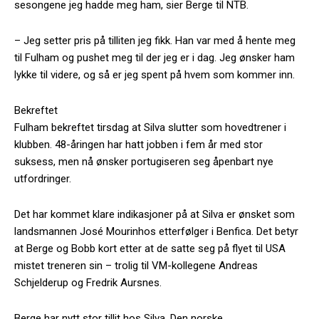
sesongene jeg hadde meg ham, sier Berge til NTB.
– Jeg setter pris på tilliten jeg fikk. Han var med å hente meg
til Fulham og pushet meg til der jeg er i dag. Jeg ønsker ham
lykke til videre, og så er jeg spent på hvem som kommer inn.
Bekreftet
Fulham bekreftet tirsdag at Silva slutter som hovedtrener i
klubben. 48-åringen har hatt jobben i fem år med stor
suksess, men nå ønsker portugiseren seg åpenbart nye
utfordringer.
Det har kommet klare indikasjoner på at Silva er ønsket som
landsmannen José Mourinhos etterfølger i Benfica. Det betyr
at Berge og Bobb kort etter at de satte seg på flyet til USA
mistet treneren sin – trolig til VM-kollegene Andreas
Schjelderup og Fredrik Aursnes.
Berge har nytt stor tillit hos Silva. Den norske