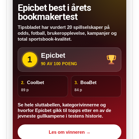
Epicbet best i årets
bookmakertest
Tipsbladet har vurdert 20 spillselskaper på
odds, fotball, brukeropplevelse, kampanjer og
total sportsbook-kvalitet.
Epicbet
1
90 AV 100 POENG
Coolbet
BoaBet
2.
3.
89 p
84 p
Se hele sluttabellen, kategorivinnerne og
hvorfor Epicbet gikk til topps etter en av de
jevneste gullkampene i testens historie.
Les om vinneren →