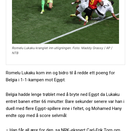
Romelu Lukaku kranglet inn utligningen. Foto: Maddy Grassy / AP /
NTB
Romelu Lukaku kom inn og bidro til å redde ett poeng for
Belgia i 1-1-kampen mot Egypt.
Belgia hadde lenge trøblet med å bryte ned Egypt da Lukaku
entret banen etter 66 minutter. Bare sekunder senere var han i
duell med flere Egypt-spillere inne i feltet, og Mohamed Hany
endte opp med å score selvmål.
– Han får all ære for den, sa NRK-ekspert Carl-Erik Torp om