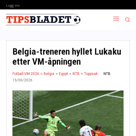
Logg inn
Belgia-treneren hyllet Lukaku
etter VM-åpningen
NTB
Fotball-VM 2026
Belgia
Egypt
NTB
Toppsak
15/06/2026