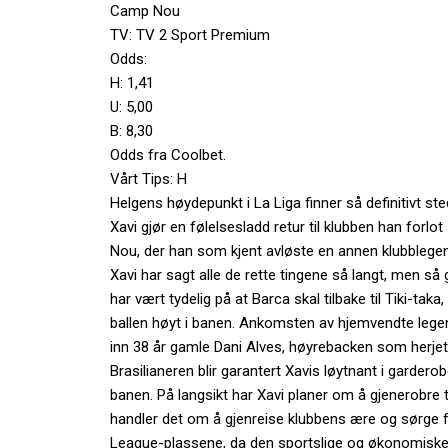
Camp Nou
TV: TV 2 Sport Premium
Odds:
H: 1,41
U: 5,00
B: 8,30
Odds fra Coolbet.
Vårt Tips: H
Helgens høydepunkt i La Liga finner så definitivt 
Xavi gjør en følelsesladd retur til klubben han forlo
Nou, der han som kjent avløste en annen klubbleg
Xavi har sagt alle de rette tingene så langt, men så
har vært tydelig på at Barca skal tilbake til Tiki-tak
ballen høyt i banen. Ankomsten av hjemvendte legende
inn 38 år gamle Dani Alves, høyrebacken som herje
Brasilianeren blir garantert Xavis løytnant i garder
banen. På langsikt har Xavi planer om å gjenerobre
handler det om å gjenreise klubbens ære og sørge
League-plassene, da den sportslige og økonomiske k