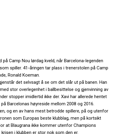
sted på Camp Nou lørdag kveld, når Barcelona-legenden
t som spiller. 41-åringen tar plass i trenerstolen på Camp
ende, Ronald Koeman.
 gjenstår det selvsagt å se om det slår ut på banen. Han
a, med stor overlegenhet i ballbesittelse og gjenvinning av
r stopper imidlertid ikke der. Xavi har allerede hentet
t på Barcelonas høyreside mellom 2008 og 2016.
oben, og en av hans mest betrodde spillere, på og utenfor
 tronen som Europas beste klubblag, men på kortsikt
 for at Blaugrana ikke kommer utenfor Champions
risen i klubben er stor nok som den er.