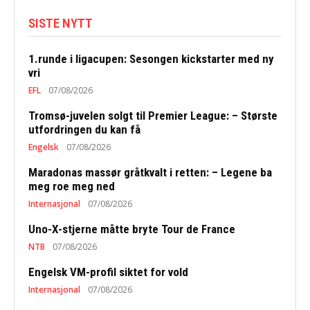
SISTE NYTT
1.runde i ligacupen: Sesongen kickstarter med ny
vri
EFL
07/08/2026
Tromsø-juvelen solgt til Premier League: – Største
utfordringen du kan få
Engelsk
07/08/2026
Maradonas massør gråtkvalt i retten: – Legene ba
meg roe meg ned
Internasjonal
07/08/2026
Uno-X-stjerne måtte bryte Tour de France
NTB
07/08/2026
Engelsk VM-profil siktet for vold
Internasjonal
07/08/2026