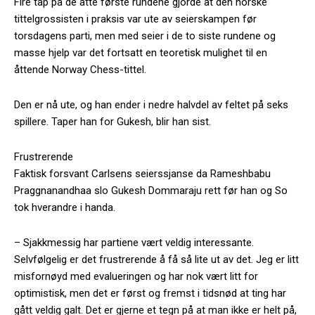
Fire tap på de åtte første rundene gjorde at den norske
tittelgrossisten i praksis var ute av seierskampen før
torsdagens parti, men med seier i de to siste rundene og
masse hjelp var det fortsatt en teoretisk mulighet til en
åttende Norway Chess-tittel.
Den er nå ute, og han ender i nedre halvdel av feltet på seks
spillere. Taper han for Gukesh, blir han sist.
Frustrerende
Faktisk forsvant Carlsens seierssjanse da Rameshbabu
Praggnanandhaa slo Gukesh Dommaraju rett før han og So
tok hverandre i handa.
– Sjakkmessig har partiene vært veldig interessante.
Selvfølgelig er det frustrerende å få så lite ut av det. Jeg er litt
misfornøyd med evalueringen og har nok vært litt for
optimistisk, men det er først og fremst i tidsnød at ting har
gått veldig galt. Det er gjerne et tegn på at man ikke er helt på,