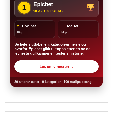
Epicbet
1
90 AV 100 POENG
Coolbet
BoaBet
2.
3.
89 p
84 p
Se hele sluttabellen, kategorivinnerne og
hvorfor Epicbet gikk til topps etter en av de
jevneste gullkampene i testens historie.
Les om vinneren →
20 aktører testet · 9 kategorier · 100 mulige poeng