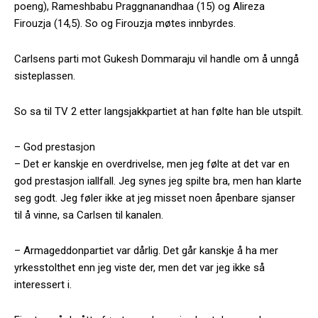
poeng), Rameshbabu Praggnanandhaa (15) og Alireza
Firouzja (14,5). So og Firouzja møtes innbyrdes.
Carlsens parti mot Gukesh Dommaraju vil handle om å unngå
sisteplassen.
So sa til TV 2 etter langsjakkpartiet at han følte han ble utspilt.
– God prestasjon
– Det er kanskje en overdrivelse, men jeg følte at det var en
god prestasjon iallfall. Jeg synes jeg spilte bra, men han klarte
seg godt. Jeg føler ikke at jeg misset noen åpenbare sjanser
til å vinne, sa Carlsen til kanalen.
– Armageddonpartiet var dårlig. Det går kanskje å ha mer
yrkesstolthet enn jeg viste der, men det var jeg ikke så
interessert i.